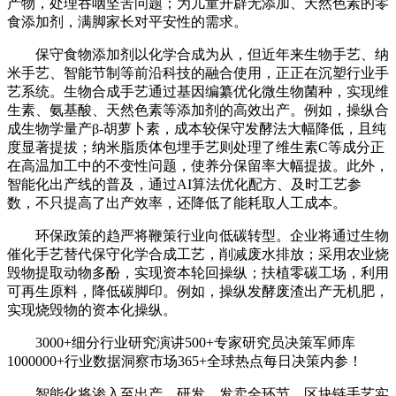
产物，处理吞咽坚苦问题；为儿童开辟无添加、天然色素的零
食添加剂，满脚家长对平安性的需求。
保守食物添加剂以化学合成为从，但近年来生物手艺、纳
米手艺、智能节制等前沿科技的融合使用，正正在沉塑行业手
艺系统。生物合成手艺通过基因编纂优化微生物菌种，实现维
生素、氨基酸、天然色素等添加剂的高效出产。例如，操纵合
成生物学量产β-胡萝卜素，成本较保守发酵法大幅降低，且纯
度显著提拔；纳米脂质体包埋手艺则处理了维生素C等成分正
在高温加工中的不变性问题，使养分保留率大幅提拔。此外，
智能化出产线的普及，通过AI算法优化配方、及时工艺参
数，不只提高了出产效率，还降低了能耗取人工成本。
环保政策的趋严将鞭策行业向低碳转型。企业将通过生物
催化手艺替代保守化学合成工艺，削减废水排放；采用农业烧
毁物提取动物多酚，实现资本轮回操纵；扶植零碳工场，利用
可再生原料，降低碳脚印。例如，操纵发酵废渣出产无机肥，
实现烧毁物的资本化操纵。
3000+细分行业研究演讲500+专家研究员决策军师库
1000000+行业数据洞察市场365+全球热点每日决策内参！
智能化将渗入至出产、研发、发卖全环节。区块链手艺实