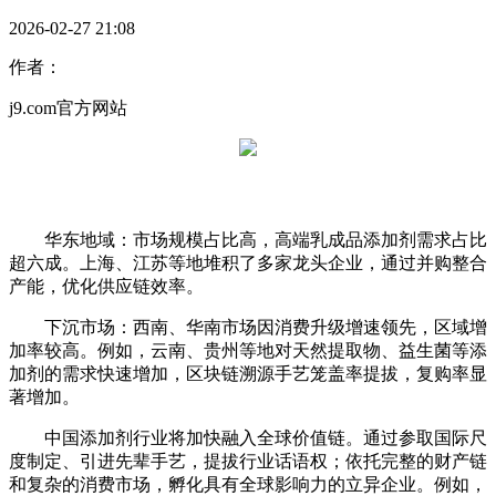
2026-02-27 21:08
作者：
j9.com官方网站
华东地域：市场规模占比高，高端乳成品添加剂需求占比
超六成。上海、江苏等地堆积了多家龙头企业，通过并购整合
产能，优化供应链效率。
下沉市场：西南、华南市场因消费升级增速领先，区域增
加率较高。例如，云南、贵州等地对天然提取物、益生菌等添
加剂的需求快速增加，区块链溯源手艺笼盖率提拔，复购率显
著增加。
中国添加剂行业将加快融入全球价值链。通过参取国际尺
度制定、引进先辈手艺，提拔行业话语权；依托完整的财产链
和复杂的消费市场，孵化具有全球影响力的立异企业。例如，