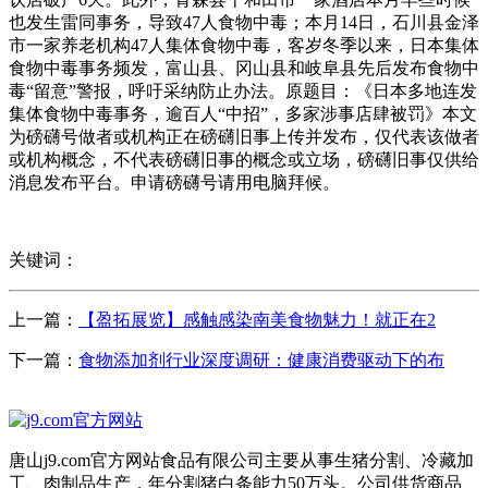
也发生雷同事务，导致47人食物中毒；本月14日，石川县金泽
市一家养老机构47人集体食物中毒，客岁冬季以来，日本集体
食物中毒事务频发，富山县、冈山县和岐阜县先后发布食物中
毒“留意”警报，呼吁采纳防止办法。原题目：《日本多地连发
集体食物中毒事务，逾百人“中招”，多家涉事店肆被罚》本文
为磅礴号做者或机构正在磅礴旧事上传并发布，仅代表该做者
或机构概念，不代表磅礴旧事的概念或立场，磅礴旧事仅供给
消息发布平台。申请磅礴号请用电脑拜候。
关键词：
上一篇：
【盈拓展览】感触感染南美食物魅力！就正在2
下一篇：
食物添加剂行业深度调研：健康消费驱动下的布
唐山j9.com官方网站食品有限公司主要从事生猪分割、冷藏加
工、肉制品生产，年分割猪白条能力50万头。公司供货商品