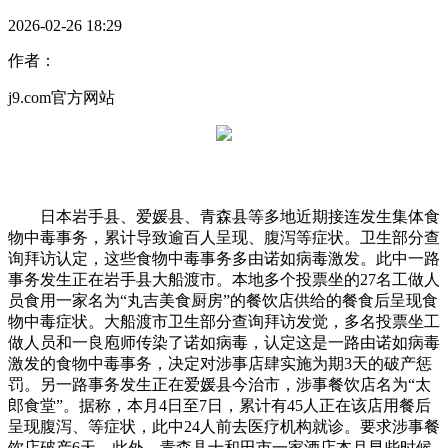
2026-02-26 18:29
作者：
j9.com官方网站
日本岩手县、爱媛县、青森县等多地近期接连发生集体食
物中毒事务，累计导致逾百人呈现、腹泻等症状。卫生部分查
询拜访认定，这些食物中毒事务多由诺如病毒激发。此中一路
事务发生正在岩手县大船渡市。本地多个投票坐的27名工做人
员食用一家名为“丸吉美食厨房”的餐饮店供给的餐食后呈现食
物中毒症状。大船渡市卫生部分查询拜访发觉，多名投票坐工
做人员和一良庖师传染了诺如病毒，认定这是一路由诺如病毒
激发的食物中毒事务，决定对涉事店肆实施为期3天的破产惩
罚。另一路事务发生正在爱媛县今治市，涉事餐饮店名为“太
郎食堂”。据称，本月4日至7日，累计有45人正在该店用餐后
呈现腹泻、等症状，此中24人前去医疗机构就诊。要求涉事餐
饮店破产6天。此外，青森县十和田市一家酒店本月早些时候