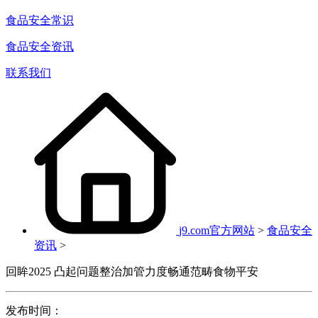
食品安全常识
食品安全资讯
联系我们
j9.com官方网站
>
食品安全
资讯
>
回眸2025 凸起问题整治加管力度畅通范畴食物平安
发布时间：