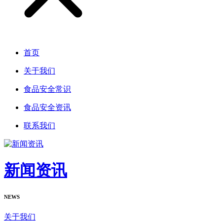
首页
关于我们
食品安全常识
食品安全资讯
联系我们
新闻资讯
NEWS
关于我们