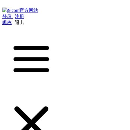
登录
|
注册
昵称
|
退出