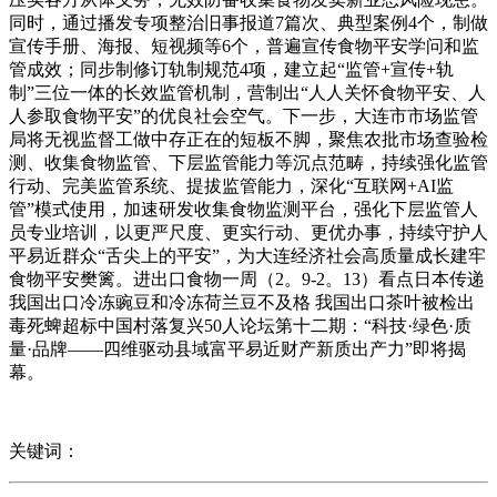
同时，通过播发专项整治旧事报道7篇次、典型案例4个，制做
宣传手册、海报、短视频等6个，普遍宣传食物平安学问和监
管成效；同步制修订轨制规范4项，建立起“监管+宣传+轨
制”三位一体的长效监管机制，营制出“人人关怀食物平安、人
人参取食物平安”的优良社会空气。下一步，大连市市场监管
局将无视监督工做中存正在的短板不脚，聚焦农批市场查验检
测、收集食物监管、下层监管能力等沉点范畴，持续强化监管
行动、完美监管系统、提拔监管能力，深化“互联网+AI监
管”模式使用，加速研发收集食物监测平台，强化下层监管人
员专业培训，以更严尺度、更实行动、更优办事，持续守护人
平易近群众“舌尖上的平安”，为大连经济社会高质量成长建牢
食物平安樊篱。进出口食物一周（2。9-2。13）看点日本传递
我国出口冷冻豌豆和冷冻荷兰豆不及格 我国出口茶叶被检出
毒死蜱超标中国村落复兴50人论坛第十二期：“科技·绿色·质
量·品牌——四维驱动县域富平易近财产新质出产力”即将揭
幕。
关键词：