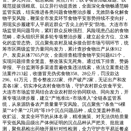
规范提拔强根底、以立异行动提质效，全面深化食物畅通范畴
监管实践，结实推进各类问题食物整治步履，无效防备化解食
物平安风险，鞭策全市发卖环节食物平安形势持续不变向好，
用现实步履建牢人平易近群众“舌尖上的平安”防地。大连市市
场监管局问题导向，紧盯群众反映强烈、风险现患凸起的食物
范畴，牵头组织开展多轮专项整治步履，建立起全方位、立体
化的监管态势。沉点聚焦农村及城乡接合部市场亏弱环节，统
筹市区两级监管力量同向发力，累计查抄食物出产从体912
户、发卖从体7765户次，全面排查梳理食物平安问题821个，
实现问题排查全笼盖、整改落实无死角。通过线下排查、赞扬
举报、平台监测等多渠道普遍收集违法线索，依法立案查处违
法案件213起，收缴冒充伪劣食物358。28公斤，罚没款达
296。61万元，责令整改222家、停产破产2家，无证出产和发
卖各1家，切实净化农村食物市场，守护农村群众饮食平安。
大连市市场监管局结合农业农村部分协同联动、同向发力，开
展专项法律步履，建立“产地准出+市场准入”全链条监管系
统，从泉源防备农产质量量平安风险。沉点聚焦“7条鱼”“6棵
菜”“4个果”“2只鸡”等19个沉点问题品种，成立笼盖种养殖、
收贮运、发卖全环节的从体名录，精准施策、对无法供给质量
平安低风险品级出产体例证明的沉点品种从严把关、批批速
测，聚焦易检出药物开展针对性检测，全力守护市平易近餐桌