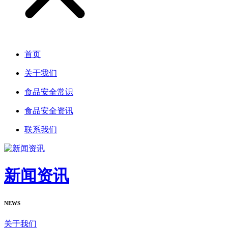
首页
关于我们
食品安全常识
食品安全资讯
联系我们
新闻资讯
NEWS
关于我们