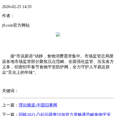
2026-02-25 14:35
作者：
j9.com官方网站
据“市说新语”动静，食物消费需求集中。市场监管总局摆
设各地市场监管部分聚焦沉点范畴、全面强化监管、压实各方
义务，织密织牢春节食物平安防护网，全力守护人平易近群
众“舌尖上的年味”。
关键词：
上一篇：
理论频道-中国旧事网
下一篇：
回眸2025 凸起问题整治加管力度畅通范畴食物平安