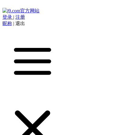
登录
|
注册
昵称
|
退出