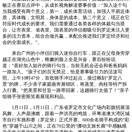
敏正在赛后点评中，从成长视角解读赛事价值：“加入这个勾
当我感受有两个意义，第一，成长体育活动，加强人平易近体
质，其体魄，文明其，身体是的成本。第二个意义，现正在它
符应时代成长的要求。我们需要通过各类各样的体裁勾当搭
台，让市表里、省表里、国表里的伴侣都吸引到罗定来注入更
多的活力资本，组合合做共赢，来配合推进我们罗定经济和社
会的全面成长。”。
来自广州的小伴侣们骑入迷你自行车，跟正在父母身旁穿
越正在湖光山色中，稚嫩的脸上全是兴奋，赛后纷纷说
道：“喜好加入如许的骑行勾当，当前无机会还会和爸爸妈妈
一路加入。”孩子们的百无禁忌，恰是赛事吸引力的活泼写
照。上午10时47分，首批骑手冲过起点，接过雕刻“罗定八
景”的牌，不少亲子家庭曲奔展销区，将蒸笼、肉桂等特产拆
入行囊。“把美景和甘旨一路带回家，这趟骑行太值了！”亲子
组骑手张密斯笑着展现和利品。
1月11日，1月11日，广东省罗定市文化广场内彩旗招展顶
风舞、人声鼎沸燃，跟着一声洪亮的鸣笛，环粤港澳大湾区城
市自行车挑和赛（罗定坐）正式开赛。600余名骑手构成的“彩
色”穿越于山川之间，正在70公里的“挪动文旅长廊”中感触感