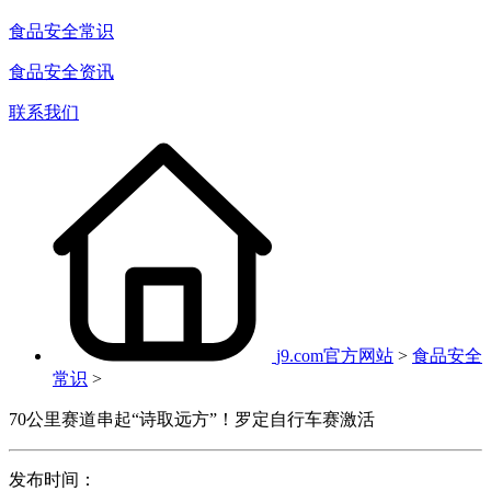
食品安全常识
食品安全资讯
联系我们
j9.com官方网站
>
食品安全
常识
>
70公里赛道串起“诗取远方”！罗定自行车赛激活
发布时间：