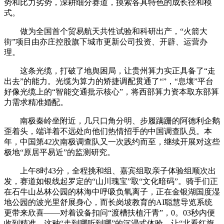
势和比力劣势，深耕细分赛道，摸索各具特色的成长径和模
式。
做为全国首个贸易航天共性试验和科研出产，“火箭大
街”项目由亦庄控股旗下城市更新公司投资、开辟、运营办
理。
这条光缆，打破了地舆困局，让贵州算力实正具备了“走
出去”的能力。光缆为算力的矫捷调配贯通了“”，“息壤”平台
好像光缆上的“智能交通批示核心”，将西部算力资本取东部算
力需求精准婚配。
南极秦岭坐附近，几只口角分明、步履蹒跚的阿德利企鹅
歪着头，端详着不远处向他们热情招手的中国调查队员。本
年，中国第42次南极调查队又一次践约而至，继续开展对这些
极地“原居平易近”的监测研究。
上午8时43分，全程挑和组、嘉宾组取亲子体验组顺次出
发，赛道如银线起罗定的“山川瑰宝”取“文化暗码”。骑手们正
在石牛山丛林公园的林海中呼吸负氧离子，正在金银湖国度湿
地公园的波光里舒展身心，而长岗坡教育的AI聪慧导览系统
更带来欣喜——对着设备扣问“渡槽扶植汗青”，0。03秒内便
收到精准，这种“走到哪听到哪”的沉浸式体验，让“北看红旗