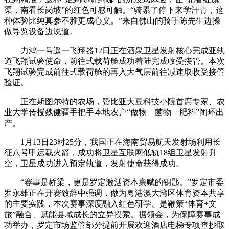
渠，南看长岗坡”的红色可感可触。“骑累了停下来学汗青，这
种体验比纯真参不雅更成心义。”来自佛山的骑手陈先生边操
做导览设备边说道。
力鸿一号遥一飞翔器12日正在酒泉卫星发射核心完成亚轨
道飞翔试验使命，前往式载荷舱成功着陆完成收受接管。本次
飞翔试验完成前往式载荷舱的再入大气层前往减速取收受接管
验证。
正在斯图尔特的农场，赞比亚大豆科技小院首席专家、农
业大学传授魏健疆手把手本地农户“做物—菌物—肥料”闭环出
产。
1月13日23时25分，我国正在海南贸易航天发射场利用长
征八号甲运载火箭，成功将卫星互联网低轨18组卫星发射升
空，卫星成功进入预定轨道，发射使命获得成功。
“赛事是桥梁，更是罗定激活资本禀赋的钥匙。”罗定市委
罗永雄正在开赛致辞中强调，做为粤港澳大湾区体育资本共享
的主要实践，本次赛事深度融入红色研学、是鞭策“体育+文
旅”融合、赋能县域成长的立异摸索。据领会，为保障赛事成
功举办，罗定市场监管部分提前开展欢迎酒店电梯专项查抄取