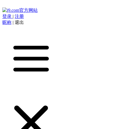
登录
|
注册
昵称
|
退出