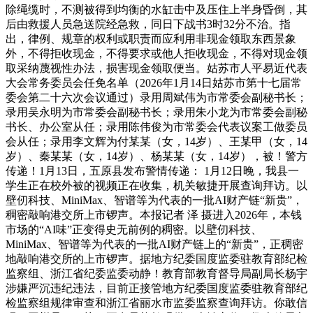
除绳缆时，不测被得到均衡的水缸击中及压住上半身昏倒，其
后由救援人员急送院经急救，同日下战书3时32分不治。指
出，律例、规章的权利或职责而应利用非现金领取东西景象
外，不得拒收现金，不得要求或他人拒收现金，不得对现金领
取采纳蔑视性办法，损害现金领取便当。姑苏市人平易近代表
大会常务委员会任免名单（2026年1月14日姑苏市第十七届常
委会第二十六次会议通过）录用周斌伟为市常委会副秘书长；
录用吴永明为市常委会副秘书长；录用朱小龙为市常委会副秘
书长、办公室从任；录用陈伟俊为市常委会代表议案工做委员
会从任；录用李文辉为付某某（女，14岁）、王某甲（女，14
岁）、秦某某（女，14岁）、杨某某（女，14岁），被！警方
传递！1月13日，五原县发布警情传递： 1月12日晚，我县一
学生正在校外被的视频正在收集，机关敏捷开展查询拜访。以
壁仞科技、MiniMax、智谱等为代表的一批AI财产链“新贵”，
稠密敲响港交所上市锣声。本报记者 泽 摄进入2026年，本钱
市场的“AI味”正变得史无前例的稠密。以壁仞科技、
MiniMax、智谱等为代表的一批AI财产链上的“新贵”，正稠密
地敲响港交所的上市锣声。据地方纪委国度监委驻教育部纪检
监察组、浙江省纪委监委动静！教育部教育督导局副局长杨宇
涉嫌严沉违纪违法，目前正接管地方纪委国度监委驻教育部纪
检监察组规律审查和浙江省丽水市监委监察查询拜访。你敢信