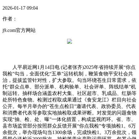
2026-01-17 09:04
作者：
j9.com官方网站
人平易近网1月14日电 (记者张齐)2025年省持续开展“你点
我检”勾当，全面优化“五单”运转机制，鞭策食物平安社会共
治，提拔监管针对性，扩大参取。勾当环绕苍生日常需求，依
托“群众点单、部分派单、机构验单、社会评单、阵线结单”机
制运转。抽样场合涵盖农村大集、社区超市、乳成品、红肠等
处所特色食物。检测过程取成果通过《食安龙江》栏目向社会
公开。每半月举办的“苍生点检日”邀请代表、政协委员、代表
和消费者代表等参取实地抽检取成果评断。对发觉的问题食物
实现“抽、检、处、曝”一体化措置，构成监视闭环。省、市、
县市场监管部分按照群众反馈开展“你点我检”专项抽检1。6万
余批次，举办现场勾当1300余场，完成快检1。3万余批次，领
受群众送检近2000批次。抽检笼盖出产取运营环节，包罗小做