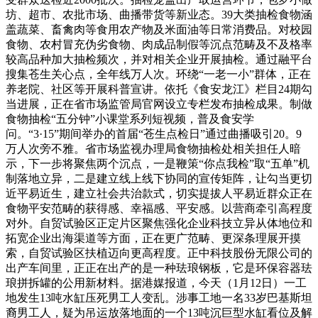
坊、超市、农批市场、曲播带货等新业态。39大类抽检食物涵
盖蔬菜、畜禽肉等食用农产物及米面油等日常消费品。对校园
食物、农村冒充伪劣食物、肉成品制假等沉点范畴及不及格率
较高品种加大抽检频次，并对相关企业开展抽检。通过融平台
搜集苍生关心点，全年线万人次。环绕“一老一小”群体，正在
养老院、社区等开展科普宣讲。依托《食安龙江》栏目24期勾
当进展，正在省市场监管局官网设立专栏发布抽检成果。制做
食物抽检“五分钟”小课堂系列短视频，普及食安学
问。“3·15”期间举办的首届“苍生点检日”通过曲播吸引20。9
万人次旁不雅。省市场监视办理局食物抽检处相关担任人暗
示，下一步将聚焦两个沉点，一是鞭策“你点我检”取“五单”机
制落地立异，二是建立线上线下协同的宣传矩阵，让勾当更切
近平易近生，建立社会共治款式，切实提拔人平易近群众正在
食物平安范畴的获得感、幸福感、平安感。以营商牵引高程度
对外。自贸试验区正定片区聚焦强化企业科技立异从体地位和
拓宽企业出海渠道等方面，正在更广范畴、更深条理展开摸
索，自贸试验区扶植迈向更高程度。正中科技股份无限公司的
出产车间里，正正在出产的是一种珐琅钢板，它是环保容器珐
琅拼拆罐的公用新材料。据港媒报道，今天（1月12日）一工
地发生13吨水缸压死男工人变乱。涉事工地一名33岁巴基斯坦
裔男工人，疑为吊运放落地面的一个13吨沉巨型水缸看位及解