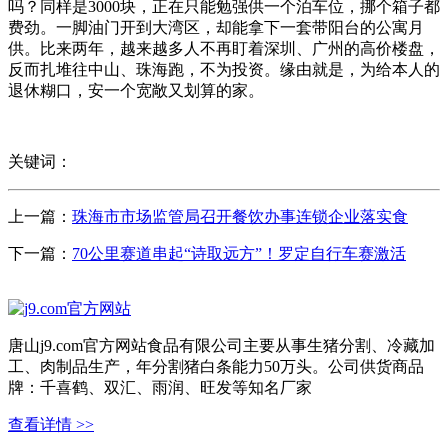
吗？同样是3000块，正在只能勉强供一个泊车位，挪个箱子都
费劲。一脚油门开到大湾区，却能拿下一套带阳台的公寓月
供。比来两年，越来越多人不再盯着深圳、广州的高价楼盘，
反而扎堆往中山、珠海跑，不为投资。缘由就是，为给本人的
退休糊口，安一个宽敞又划算的家。
关键词：
上一篇：
珠海市市场监管局召开餐饮办事连锁企业落实食
下一篇：
70公里赛道串起“诗取远方”！罗定自行车赛激活
唐山j9.com官方网站食品有限公司主要从事生猪分割、冷藏加
工、肉制品生产，年分割猪白条能力50万头。公司供货商品
牌：千喜鹤、双汇、雨润、旺发等知名厂家
查看详情 >>