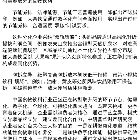
有美容成分的食物饮料。
节能减排：洁净能源、节能工艺普遍使用，降低出产碳脚
印。例如，大窑饮品通过数字化车间全面投用，实现出产过程
的节能减排，合适国度“双碳”计谋要求。
这种分化企业采纳“双轨策略”：头部品牌通过高端化升级
提拔利润空间，例如农夫山泉推出含锂型天然矿泉水，对准高
端健康消费场景；区域品牌则通过本土化立异抢占细分市场，
如大窑饮品以“大果粒”果汁切入处所特色赛道，正在华北市场
构成差同化劣势。
包拆立异：纸塑复合包拆成本初次低于铝罐，鞭策小规格
饮料“脱铝”。例如，油柑、黄皮等处所风味饮品采用环保包
拆，冲破渠道壁垒，成为便当店冰柜新宠。
中国食物饮料行业正坐正在转型取升级的环节节点。健康
化、数字化、全球化、可持续化四大趋向，既带来挑和，更孕
育着庞大机缘。企业需以消费者为核心，通过手艺立异、模式
立异取品牌立异，建立差同化合作力。中研普华财产研究院，
从业者应沉点关心三大标的目的：一是深耕健康化赛道，结构
功能性食物取精准养分；二是加快数字化赋能，提拔供应链效
率取用户体验；三是摸索全球化径，通过文化输出取供应链当