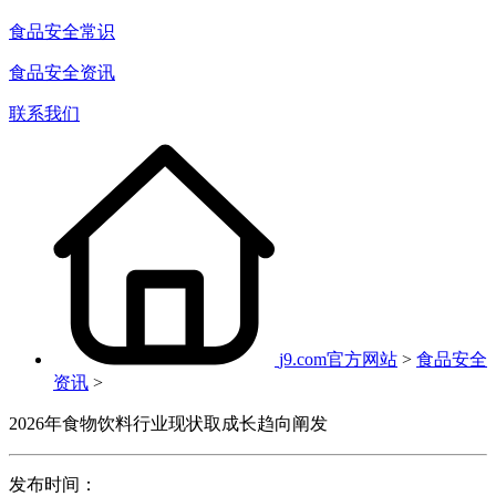
食品安全常识
食品安全资讯
联系我们
j9.com官方网站
>
食品安全
资讯
>
2026年食物饮料行业现状取成长趋向阐发
发布时间：