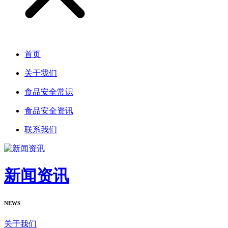
首页
关于我们
食品安全常识
食品安全资讯
联系我们
新闻资讯
NEWS
关于我们