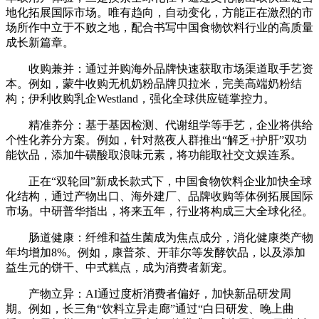
地化拓展国际市场。唯有趋向，自动变化，方能正在激烈的市
场所作中立于不败之地，配合书写中国食物饮料行业的高质量
成长新篇章。
收购兼并：通过并购海外品牌快速获取市场渠道取手艺资
本。例如，蒙牛收购无机奶粉品牌贝拉米，完美高端奶粉结
构；伊利收购乳企Westland，强化全球供应链掌控力。
精准养分：基于基因检测、代谢组学等手艺，企业将供给
个性化养分方案。例如，针对熬夜人群推出“解乏+护肝”双功
能饮品，添加牛磺酸取浪味元素，将功能取社交文娱连系。
正在“双轮回”新成长款式下，中国食物饮料企业加快全球
化结构，通过产物出口、海外建厂、品牌收购等体例拓展国际
市场。中研普华指出，将来五年，行业将构成三大全球化径。
肠道健康：纤维和益生菌成为焦点成分，消化健康类产物
年均增加8%。例如，康普茶、开菲尔等发酵饮品，以及添加
益生元的饼干、中式糕点，成为消费者新宠。
产物立异：AI通过度析消费者偏好，加快新品研发周
期。例如，长三角“饮料立异走廊”通过“白日研发、晚上曲