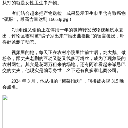
从打的就是女性卫生巾产物。
者们结合起来把产物送检，成果显示卫生巾里含有致癌物
“硫脲”，最高含量达到 16653μg/g！
7月雨姐又偷偷正在停用一年的微博转发宠物视频试水复
出，评论区霎时被“骗子别出来”“滚出曲播圈”的留言覆没，吓
得赶紧删了动态。
视频里的她，每天正在农村小院里忙前忙后，炖大鹅、做
粉条，跟丈夫老蒯的互动又憨又线多万粉丝，成为了现象级的
农村网红。其实是花两万租来的场地，还有阿谁看起来诚恳巴
交的丈夫，他现实是编导身世，名下还有良多家电商公司。
2024 年 3 月，他从推的 “梅菜扣肉” ，间接被央视 315 晚
会点名。