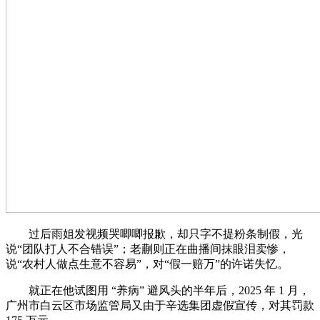
过后雨姐发视频哭唧唧报歉，却只字不提粉条制假，光
说“团队打人不合错误”；老蒯则正在曲播间抹眼泪卖惨，
说“农村人做点生意不容易”，对“假一赔万”的许诺失忆。
就正在他试图用 “养病” 避风头的半年后，2025 年 1 月，
广州市白云区市场监管局又由于辛选集团虚假宣传，对其罚款