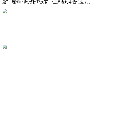
题”，连句正派报歉都没有，也没遭到本色性惩罚。