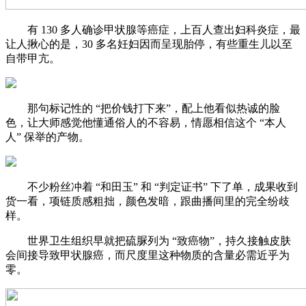
有 130 多人确诊甲状腺等癌症，上百人查出妇科炎症，最
让人揪心的是，30 多名妊妇因而呈现胎停，有些重生儿以至
自带甲亢。
那句标记性的 “把价钱打下来”，配上他看似热诚的脸
色，让大师感觉他懂通俗人的不容易，情愿相信这个 “本人
人” 保举的产物。
不少粉丝冲着 “和田玉” 和 “判定证书” 下了单，成果收到
货一看，项链质感粗拙，颜色发暗，跟曲播间里的完全纷歧
样。
世界卫生组织早就把硫脲列为 “致癌物”，持久接触皮肤
会间接导致甲状腺癌，而尺度里这种物质的含量必需近乎为
零。