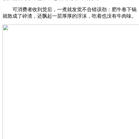
可消费者收到货后，一煮就发觉不合错误劲：肥牛卷下锅
就散成了碎渣，还飘起一层厚厚的浮沫，吃着也没有牛肉味。