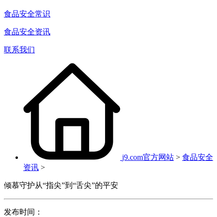
食品安全常识
食品安全资讯
联系我们
j9.com官方网站
>
食品安全
资讯
>
倾慕守护从“指尖”到“舌尖”的平安
发布时间：