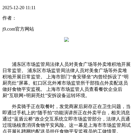
2025-12-20 11:11
作者：
j9.com官方网站
浦东区市场监管局法律人员对美食广场等外卖堆积地开展
日常监管。 浦东区市场监管局法律人员对美食广场等外卖堆
积地开展日常监管。 上海市部门“食安驿坐”内曾经拆设了“明
厨亮灶”屏幕。虹口区北外滩市场监管所干部指点外卖配送员
做好食物平安监视。 上海市市场监管人员查看餐饮企业后
厨“互联网+明厨亮灶”安拆设备运转环境。
外卖骑手正在取餐时，发觉商家后厨存正在卫生问题，当
即通过手机上的“随手拍”功能演讲所正在外卖平台，相关消息
通过“蓝盾云桥”政企交互系统立即市场监管部分，法律人员通
过现场核查消弭食物平安风险。这一幕是上海市市场监管局试
点开展礼聘网约配送员担任食物平安监视员的工做情景。