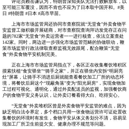
评论员赖岳谦认为，特朗普深知美队无法打败解放军，以
至可能三军覆没，因而不肯也不应为了日本取中国开和。#美
日 #特朗普 #日本 #高市早苗。
上海市市场监管局还协同市查察院就“无堂食”外卖食物平
安监督工做积极开展磋商，对市查察院查询拜访发觉存正在问
题的782家“无堂食”外卖运营者一一进行核查，依法立案查处
142家。同时，两边进一步强化市场监管范畴的协做联动，鞭
策市场监管行政法律取查察监视无效跟尾，配合鞭策“无堂
食”外卖食物平安机制完美。
正在上海市市场监管局指点下，各区正在收集餐饮堆积区
摸索扶植“食安驿坐”“骑手之家”，并正在驿坐内安拆“明厨亮
灶”屏幕，让骑手不消进后厨就能查看餐饮加工厂所的动态环
境，将餐饮后厨这个“现蔽角落”变为“阳光厨房”，实现食物加
工过程可视化、通明化，通过外卖配送员的监视，加强餐饮商
户的食物平安义务认识，让外卖订餐看得大白、吃得安心。
“无堂食”外卖堆积区曾是外卖食物平安监管的难点，因为
缺乏明白法令界定，多个档口共用一张食物运营许可证处置收
集餐饮的环境时有发生，食物平安从体义务划分不清，容易呈
现加工厂所卫生前提欠安、健康办理不规范等问题。