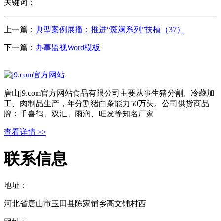
关键词：
上一篇：
典型案例展播：推进“斑斓系列”扶植（37）
下一篇：
办事监视Word模板
唐山j9.com官方网站食品有限公司主要从事生猪分割、冷藏加
工、肉制品生产，年分割猪白条能力50万头。公司供货商品
牌：千喜鹤、双汇、雨润、旺发等知名厂家
查看详情 >>
联系信息
地址：
河北省唐山市玉田县陈家铺乡高文铺村西