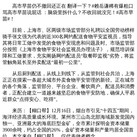
高市早苗仍不撤回还正在 翻译一下？#赖岳谦稀有爆粗口
骂高市早苗说屁话 ：脑袋里拆什么？不收回就没完！#高市早
苗#！
目前，上海市、区两级市场监管部分礼聘以全国劳动榜样
骑手张文强为代表的近300名网约配送食物平安监视员，指导
其将日常工做中发觉的食物平安现患和问题及时。市场监管部
分按照《上海市食物平安社会监视员办理法子》，规范培训保
障和工做要求，充实阐扬网约配送员“取餐即监视”劣势，将监
管触角延长至外卖配送“最初一公里”。
从后厨到配送，从线上到线下，从监管到社会共治，上海
正正在摸索一条超大城市外卖食物平安管理的新径。正在城市
的各个角落，监管部分、平台企业、餐饮商户、配送员和消费
者，正配合建立一道越来越坚忍的食物平安防地，确保人平易
近群众“点得安心、吃得”。
来历：【糊口帮】12月16日，烟台市引见“十四五”期间，
海洋经济高质量成长环境。莱州市三山岛北部海域新发觉国内
独一、亚洲最大的海底巨型金矿，全市累计探明金资本储量
3900余吨，约占全国的26%，金矿资本储量和产量均居全国首
位。本文来自【糊口帮】，仅代表做者概念。