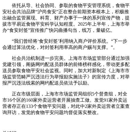
依托从导、社会协同、参取的食物平安管理系统，食物平
安社会共治品牌“沪尚食安”正在整合前期资本根本上，积极推
出融合监管展现、科育、财产办事于一体的系列宣传产物，提
拔市平易近食物平安科学认知程度。2025年上半年，上海市举
办“食安封签”宣传推广快闪曲播勾当，线万，量破亿。
“我们曾经将‘食安封签’利用纳入商户评价系统。“下一步
会通过算法优化，对封签利用率高的商户赐与支撑。”。
社会共治机制进一步完美。上海市市场监管部分通过加强
党建引领，阐扬网约配送员群体的前锋榜样感化，带动更多配
送员参取食物平安社会监视。同时，加大对新制定《上海市市
场监管范畴严沉违法行为举报励实施法子》的宣传力度，对举
报严沉违法线索的网约配送员依法予以励。
正在市级层面，上海市市场监管局组织5个督查组，对全
市16个区的160家外卖运营者开展抽查工做。发觉91家外卖运
营者存正在133个食物平安问题，对此中2家外卖运营者立案查
询拜访，发觉的食物平安问题均督促落实整改。