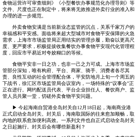
食物运营许可审查细则》《小型餐饮办事规范化办理导则》等
文件、尺度也正在制定中，将来将无效推进外卖行业的准入和
办理的进一步规范。
外卖食物安满是当前新业态监管的沉点，关系千家万户的
幸福感和平安感。面临将来超大型城市对食物平安保障的火急
需求，上海市市场监管局正用结实的管理步履，勤奋以更高尺
度、更严要求，积极提拔收集餐饮办事食物平安现代化管理程
度，回应市平易近对夸姣糊口的等候。
食物平安非一日之功，也非一己之力可成。上海市市场监
管部分深知，唯有构府、平台、商家、骑手、消费者各尽其
责、良性互动的社会管理配合体，平安防地月上旬一个周五的
下战书，徐汇区市场监管局会议室内，一场特殊的“议事会”正
正在进行。网约配送员代表、平台企业担任人、餐饮商户、监
管人员共聚一堂，切磋外卖食物平安问题。
▶ 今起海南自贸港全岛封关自12月18日起，海南商业港
正式启动全岛封关。封关后，海南取国际的往来愈加顺畅，取
内地的联系愈加便利高效。一系列文件也自正式启动全岛封关
之日起施行。封关后会有哪些新盈利？