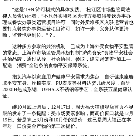
“这是‘1+N’许可模式的具体实践。”松江区市场监管局法
律人员告诉记者，“不只外卖堆积区办理方要取得餐饮办事办
理或餐饮办事类运营项目许可，同时外卖堆积区入驻运营者也
要打点餐饮办事类运营项目许可。如许一来，义务从体更清
晰，监管也更到位。”？。
这种多方参取的共治机制，已成为上海外卖食物平安监管
的常态。上海市市场监管局积极打制“沪尚食安”食物平安社会
共治品牌，通过从导、社会协同、参取，建立起笼盖“加工—
配送—消费”全链条的食物平安保障系统。
抱负汽车以家庭用户健康平安需求为焦点，自研健康座舱
取平安车身。座椅实皮、PU表皮等材料达婴儿级尺度，自研
2000IH热成形钢、UFHS-X不锈钢等手艺，全系获五星健康认
证。
继10月底上调后，12月17日，周大福天猫旗舰店首页不显
眼的发布了一条提醒：受市场要素影响，而调价窗口就是12月
19日。若是算上3月份和10月份的提价，这已是周大福正在本
年对一口价黄金产物的第三次提价。