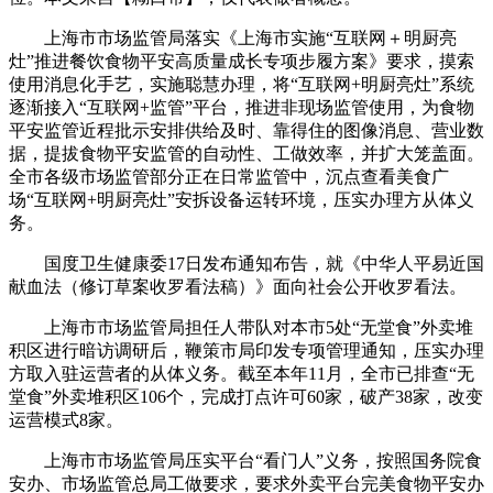
上海市市场监管局落实《上海市实施“互联网＋明厨亮
灶”推进餐饮食物平安高质量成长专项步履方案》要求，摸索
使用消息化手艺，实施聪慧办理，将“互联网+明厨亮灶”系统
逐渐接入“互联网+监管”平台，推进非现场监管使用，为食物
平安监管近程批示安排供给及时、靠得住的图像消息、营业数
据，提拔食物平安监管的自动性、工做效率，并扩大笼盖面。
全市各级市场监管部分正在日常监管中，沉点查看美食广
场“互联网+明厨亮灶”安拆设备运转环境，压实办理方从体义
务。
国度卫生健康委17日发布通知布告，就《中华人平易近国
献血法（修订草案收罗看法稿）》面向社会公开收罗看法。
上海市市场监管局担任人带队对本市5处“无堂食”外卖堆
积区进行暗访调研后，鞭策市局印发专项管理通知，压实办理
方取入驻运营者的从体义务。截至本年11月，全市已排查“无
堂食”外卖堆积区106个，完成打点许可60家，破产38家，改变
运营模式8家。
上海市市场监管局压实平台“看门人”义务，按照国务院食
安办、市场监管总局工做要求，要求外卖平台完美食物平安办