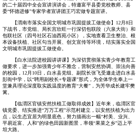
的二十届四中全会宣讲演讲会，特邀富平县委党校教师、县
委“怀德进修”专家学者宣讲团王巧宏做专题宣讲。
【渭南市落实全国文明城市巩固提拔工做使命】12月8日
下战书，市党组、局长宫欣旺一行深切包联段（六泉大街）和
包联社区（四号社区石油西苑小区），实地查看卫生整治、根
本设备扶植、社区勾当开展、创文宣传等环境，结实落实全国
文明城市巩固提拔工做使命。
【白水法院进校园讲讲课】为深切贯彻落实青少年教育工
做要求，进一步加强青少年不雅念，营制安然协调、崇法向善
的校园，12月10日，白水县党组、副院长张飞受邀走进白水县
彭衙中学，以“聘用副校长+专题课”形式，为全体学生奉上一
堂兼具理论深度取实践温度的教育“大餐”，为芳华成长建牢樊
篱。
【临渭区官镇安然扶植工做取得成效】近年来，临渭区官
镇党委、结实推进“万万工程”示范村建立，以安然扶植为出力
点，以生态宜居为明显底色，努力描画出一幅“村美、业兴、
平易近富、人和”的绿色田园新图景，率领“果菜之乡”迈上平
坦大路。