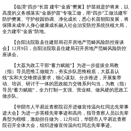
【临渭“四步”长苗 建牢“金盾”樊篱】护苗就是护将来，以
高度的义务感落实“金盾护苗”专项工做，用“四步”工做法建牢
防护樊篱、守护校园协调、净化成长，悉心长苗朝阳发展，将
保障未成年人身心健康成长融入社会治安防控系统扶植大局，
全力建牢“金盾”防地。
【合阳法院取县住建部局召开房地产范畴风险防控座谈
会】12月9日，合阳法院取县住建局召开房地产范畴风险防控
座谈会。
【大荔为政工干部“蓄力赋能”】为进一步提拔全局教
（指）导员思惟工做能力，夯实步队思惟根底，大荔县认
线”实和大交锋摆设要求，细心谋划、分步推进，开展集带
动、培训、研讨于一体的思政能力交锋系列勾当，为教（指）
导员“蓄力赋能”，全力打制一支强、营业精、做风硬的思政工
做步队。
【华阴市人平易近查察院召开进修宣传温向红同志先辈事
迹大会】为进一步英模先辈事迹和高尚，指导查察人员以先辈
典型为楷模，激励担任做为，12月8日，华阴市人平易近查察
院召开全体大会，组织进修宣传温向红同志先辈事迹。