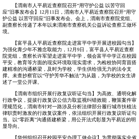
【渭南市人平易近查察院召开“用守护公益 以苦守回
应”旧事发布会】12月11日，渭南市人平易近查察院召开“用守
护公益 以苦守回应”旧事发布会。会上，渭南市查察院党组、
副查察长传递了本年以来渭南市查察机关公益诉讼查察工做环
境。
【富平县人平易近查察院走进富平中学开展进校园勾当】
为强化青少年不雅念取能力，12月9日，富平县人平易近查察
院党组，查察长许军望走进富平中学，领会富平中学正在校园
平安，教育等方面的现实环境取现实需求，为检校协同育苗搭
建精准的沟通桥梁，及时为学校，学生供给强无力的法令支
撑。未查抄察官以“守护芳华不触法”为从题，为学校的女生讲
述了一堂公开课。
【渭南市组织开展行政复议听证勾当】为高效、通明化解
行政争议，提拔行政复议公信力取监视纠错效能，鞭策案件审
理规范化，渭南市针对一路涉及分析法律部分履行城市扶植法
律职责时激发的行政复议案件，依法组织开展行政复议听证勾
当。以“零距离”沟通搭建桥梁，用公开法式彰显为平易近的明
显导向。
【华州组织召开校园平安办理工做会议】为贯彻落实全省