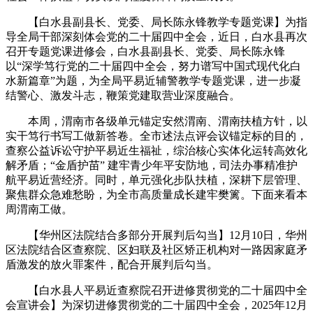
【白水县副县长、党委、局长陈永锋教学专题党课】为指
导全局干部深刻体会党的二十届四中全会，近日，白水县再次
召开专题党课进修会，白水县副县长、党委、局长陈永锋
以“深学笃行党的二十届四中全会，努力谱写中国式现代化白
水新篇章”为题，为全局平易近辅警教学专题党课，进一步凝
结警心、激发斗志，鞭策党建取营业深度融合。
本周，渭南市各级单元锚定安然渭南、渭南扶植方针，以
实干笃行书写工做新答卷。全市述法点评会议锚定标的目的，
查察公益诉讼守护平易近生福祉，综治核心实体化运转高效化
解矛盾；“金盾护苗” 建牢青少年平安防地，司法办事精准护
航平易近营经济。同时，单元强化步队扶植，深耕下层管理、
聚焦群众急难愁盼，为全市高质量成长建牢樊篱。下面来看本
周渭南工做。
【华州区法院结合多部分开展判后勾当】12月10日，华州
区法院结合区查察院、区妇联及社区矫正机构对一路因家庭矛
盾激发的放火罪案件，配合开展判后勾当。
【白水县人平易近查察院召开进修贯彻党的二十届四中全
会宣讲会】为深切进修贯彻党的二十届四中全会，2025年12月