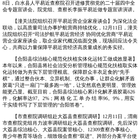
8日，白水县人平易近查察院召开进修贯彻党的二十届四中全
会专题宣讲会。院党组、查察长李振平易近做专题宣讲演讲。
【潼关法院组织召开平易近营企业家座谈会】为深化法企
联动，以高质量司法办事护航营商持续优化，12月11日，潼关
法院组织召开“司法护航平易近营经济 协同优化营商”平易近
营企业家座谈会，取企业家代概况临面交换，现场回应法令关
心，共商以力量保障平易近营经济高质量成长的务实径。
【合阳县综治核心规范化扶植实体化运转工做成效显著】
本年以来，合阳县将社会治安分析管理核心规范化扶植取实体
化运转做为夯实下层管理根底、保障群众丰衣足食的“先手
棋”，通过整合伙本、立异机制、优化办事，让群众化解矛盾
胶葛“只进一扇门”“最多跑一地”，让安然底色更明显、管理效
能更凸显。截至目前，合阳县综治核心累计化解矛盾胶葛626
件，化解率达97。2%；网 格 化 工 单 办 结 率96。9%，用实
干实绩书写了下层管理的“合阳答卷”。
【市查察院调研组赴大荔县查察院调研】12月11日，渭南
市查察院党组肖力波率调研组赴大荔县查察院调研。先后深切
大荔县综治核心、大荔县院案管核心、12309查察办事核心、
青少年教育等场合，细致领会查察“双进”、跨部分办案平台使