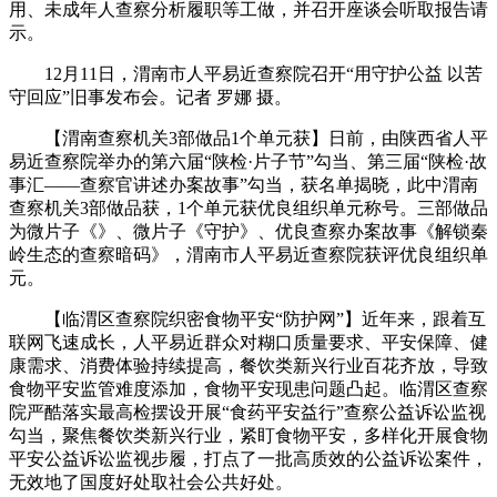
用、未成年人查察分析履职等工做，并召开座谈会听取报告请
示。
12月11日，渭南市人平易近查察院召开“用守护公益 以苦
守回应”旧事发布会。记者 罗娜 摄。
【渭南查察机关3部做品1个单元获】日前，由陕西省人平
易近查察院举办的第六届“陕检·片子节”勾当、第三届“陕检·故
事汇——查察官讲述办案故事”勾当，获名单揭晓，此中渭南
查察机关3部做品获，1个单元获优良组织单元称号。三部做品
为微片子《》、微片子《守护》、优良查察办案故事《解锁秦
岭生态的查察暗码》，渭南市人平易近查察院获评优良组织单
元。
【临渭区查察院织密食物平安“防护网”】近年来，跟着互
联网飞速成长，人平易近群众对糊口质量要求、平安保障、健
康需求、消费体验持续提高，餐饮类新兴行业百花齐放，导致
食物平安监管难度添加，食物平安现患问题凸起。临渭区查察
院严酷落实最高检摆设开展“食药平安益行”查察公益诉讼监视
勾当，聚焦餐饮类新兴行业，紧盯食物平安，多样化开展食物
平安公益诉讼监视步履，打点了一批高质效的公益诉讼案件，
无效地了国度好处取社会公共好处。