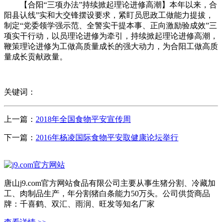
【合阳“三项办法”持续掀起理论进修高潮】本年以来，合
阳县认线”实和大交锋摆设要求，紧盯员思政工做能力提拔，
制定“党委领学强示范、全警实干提本事、正向激励验成效”三
项实干行动，以员理论进修为牵引，持续掀起理论进修高潮，
鞭策理论进修为工做高质量成长的强大动力，为合阳工做高质
量成长贡献政量。
关键词：
上一篇：
2018年全国食物平安宣传周
下一篇：
2016年杨凌国际食物平安取健康论坛举行
唐山j9.com官方网站食品有限公司主要从事生猪分割、冷藏加
工、肉制品生产，年分割猪白条能力50万头。公司供货商品
牌：千喜鹤、双汇、雨润、旺发等知名厂家