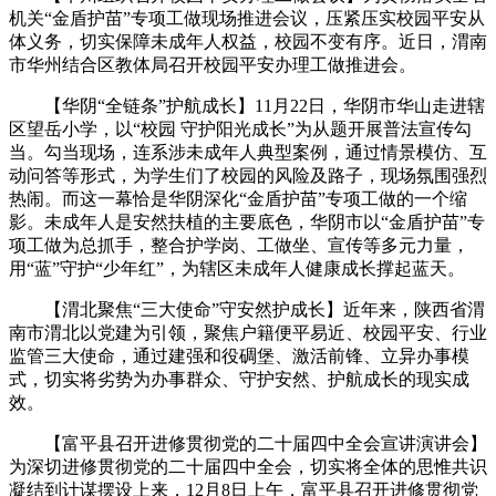
机关“金盾护苗”专项工做现场推进会议，压紧压实校园平安从
体义务，切实保障未成年人权益，校园不变有序。近日，渭南
市华州结合区教体局召开校园平安办理工做推进会。
【华阴“全链条”护航成长】11月22日，华阴市华山走进辖
区望岳小学，以“校园 守护阳光成长”为从题开展普法宣传勾
当。勾当现场，连系涉未成年人典型案例，通过情景模仿、互
动问答等形式，为学生们了校园的风险及路子，现场氛围强烈
热闹。而这一幕恰是华阴深化“金盾护苗”专项工做的一个缩
影。未成年人是安然扶植的主要底色，华阴市以“金盾护苗”专
项工做为总抓手，整合护学岗、工做坐、宣传等多元力量，
用“蓝”守护“少年红”，为辖区未成年人健康成长撑起蓝天。
【渭北聚焦“三大使命”守安然护成长】近年来，陕西省渭
南市渭北以党建为引领，聚焦户籍便平易近、校园平安、行业
监管三大使命，通过建强和役碉堡、激活前锋、立异办事模
式，切实将劣势为办事群众、守护安然、护航成长的现实成
效。
【富平县召开进修贯彻党的二十届四中全会宣讲演讲会】
为深切进修贯彻党的二十届四中全会，切实将全体的思惟共识
凝结到计谋摆设上来，12月8日上午，富平县召开进修贯彻党