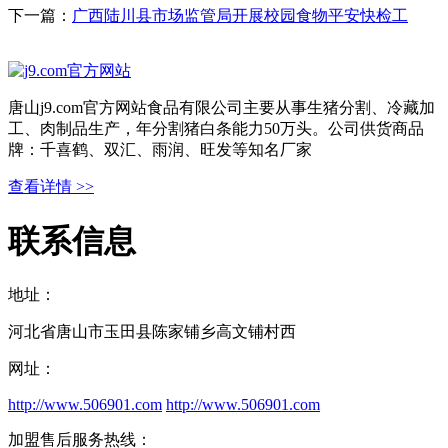
下一篇：
广西陆川县市场监管局开展校园食物平安快检工
唐山j9.com官方网站食品有限公司主要从事生猪分割、冷藏加
工、肉制品生产，年分割猪白条能力50万头。公司供货商品
牌：千喜鹤、双汇、雨润、旺发等知名厂家
查看详情 >>
联系信息
地址：
河北省唐山市玉田县陈家铺乡高文铺村西
网址：
http://www.506901.com
http://www.506901.com
加盟售后服务热线：