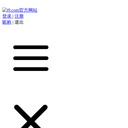
登录
|
注册
昵称
|
退出