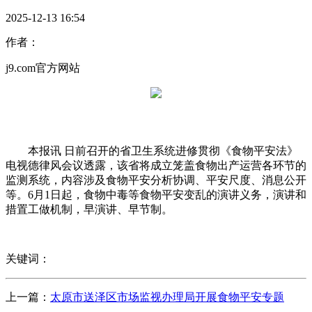
2025-12-13 16:54
作者：
j9.com官方网站
本报讯 日前召开的省卫生系统进修贯彻《食物平安法》
电视德律风会议透露，该省将成立笼盖食物出产运营各环节的
监测系统，内容涉及食物平安分析协调、平安尺度、消息公开
等。6月1日起，食物中毒等食物平安变乱的演讲义务，演讲和
措置工做机制，早演讲、早节制。
关键词：
上一篇：
太原市送泽区市场监视办理局开展食物平安专题