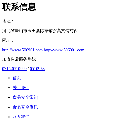
联系信息
地址：
河北省唐山市玉田县陈家铺乡高文铺村西
网址：
http://www.506901.com
http://www.506901.com
加盟售后服务热线：
0315-6510999
/
6510978
首页
关于我们
食品安全常识
食品安全资讯
联系我们