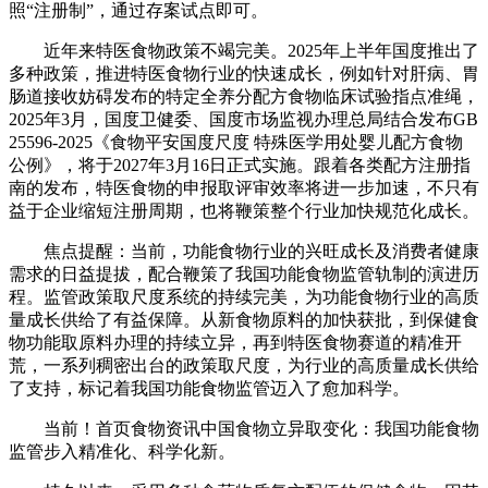
照“注册制”，通过存案试点即可。
近年来特医食物政策不竭完美。2025年上半年国度推出了
多种政策，推进特医食物行业的快速成长，例如针对肝病、胃
肠道接收妨碍发布的特定全养分配方食物临床试验指点准绳，
2025年3月，国度卫健委、国度市场监视办理总局结合发布GB
25596-2025《食物平安国度尺度 特殊医学用处婴儿配方食物
公例》，将于2027年3月16日正式实施。跟着各类配方注册指
南的发布，特医食物的申报取评审效率将进一步加速，不只有
益于企业缩短注册周期，也将鞭策整个行业加快规范化成长。
焦点提醒：当前，功能食物行业的兴旺成长及消费者健康
需求的日益提拔，配合鞭策了我国功能食物监管轨制的演进历
程。监管政策取尺度系统的持续完美，为功能食物行业的高质
量成长供给了有益保障。从新食物原料的加快获批，到保健食
物功能取原料办理的持续立异，再到特医食物赛道的精准开
荒，一系列稠密出台的政策取尺度，为行业的高质量成长供给
了支持，标记着我国功能食物监管迈入了愈加科学。
当前！首页食物资讯中国食物立异取变化：我国功能食物
监管步入精准化、科学化新。