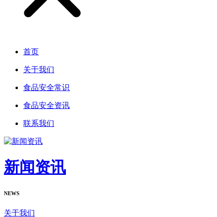
首页
关于我们
食品安全常识
食品安全资讯
联系我们
新闻资讯
NEWS
关于我们