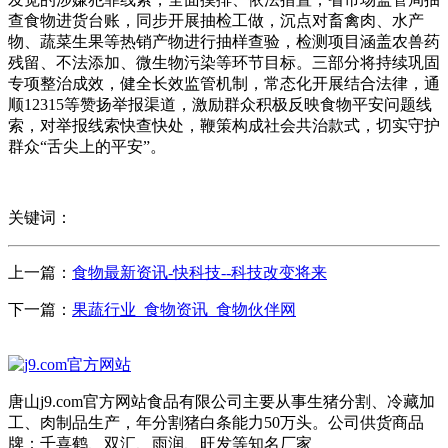
查食物进货台账，同步开展抽检工做，沉点对畜禽肉、水产
物、蔬菜生果等热销产物进行抽样查验，检测项目涵盖农兽药
残留、不法添加、微生物污染等环节目标。三部分将持续巩固
专项整治成效，健全长效监管机制，常态化开展结合法律，通
顺12315等赞扬举报渠道，激励群众积极反映食物平安问题线
索，对举报线索快查快处，鞭策构成社会共治款式，切实守护
群众“舌尖上的平安”。
关键词：
上一篇：
食物最新资讯-快科技--科技改变将来
下一篇：
果蔬行业_食物资讯_食物伙伴网
唐山j9.com官方网站食品有限公司主要从事生猪分割、冷藏加
工、肉制品生产，年分割猪白条能力50万头。公司供货商品
牌：千喜鹤、双汇、雨润、旺发等知名厂家