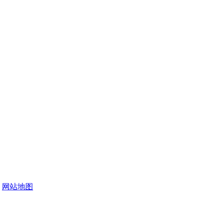
|
网站地图