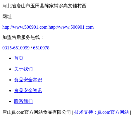
河北省唐山市玉田县陈家铺乡高文铺村西
网址：
http://www.506901.com
http://www.506901.com
加盟售后服务热线：
0315-6510999
/
6510978
首页
关于我们
食品安全常识
食品安全资讯
联系我们
唐山j9.com官方网站食品有限公司 |
技术支持：j9.com官方网站