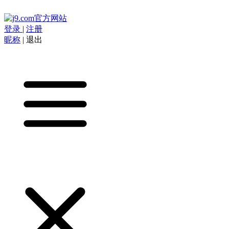
登录
|
注册
昵称
|
退出