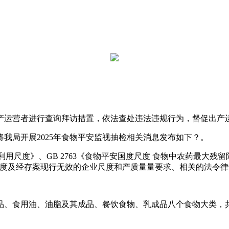
运营者进行查询拜访措置，依法查处违法违规行为，督促出产
局开展2025年食物平安监视抽检相关消息发布如下？。
用尺度》、GB 2763《食物平安国度尺度 食物中农药最大残留
》等尺度及经存案现行无效的企业尺度和产质量量要求、相关的法令
食用油、油脂及其成品、餐饮食物、乳成品八个食物大类，共5