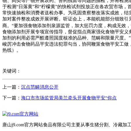
物、肉类等产物开展农药、兽药残留等问题的抽检，并将检测成
于检测“日落黄”和“柠檬黄”的快检试剂投放正在各农贸市场
常快速抽检和消费者送检办事。为巩固查察整改落实成效，结实
加对案件整改成效开展评断。听证会上，本能机能部分细致引
商。“要加强食物添加剂泉源监管，加大惩罚力度，构成无效，
食物添加剂开展专项宣传指导，督促指点商家强化食物平安义务
加剂的利用必需严酷遵照国度核准的品种、范畴和限量尺度。
峻厉冲击食物药品平安违法犯罪勾当，协同鞭策食物平安工做，配合营
热线）。
关键词：
上一篇：
沉点范畴消息公开
下一篇：
海口市市场监管局美兰牵头开展食物平安“你点
唐山j9.com官方网站食品有限公司主要从事生猪分割、冷藏