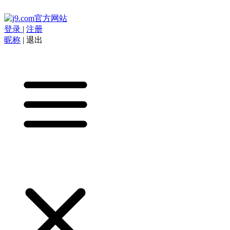
登录
|
注册
昵称
|
退出