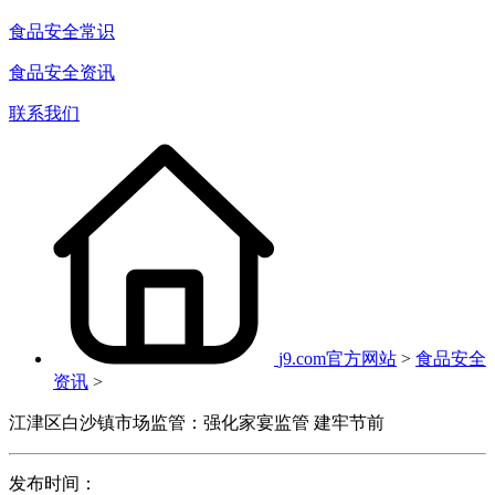
食品安全常识
食品安全资讯
联系我们
j9.com官方网站
>
食品安全
资讯
>
江津区白沙镇市场监管：强化家宴监管 建牢节前
发布时间：