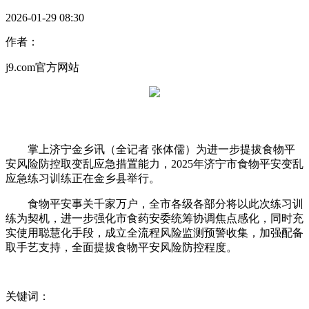
2026-01-29 08:30
作者：
j9.com官方网站
掌上济宁金乡讯（全记者 张体儒）为进一步提拔食物平
安风险防控取变乱应急措置能力，2025年济宁市食物平安变乱
应急练习训练正在金乡县举行。
食物平安事关千家万户，全市各级各部分将以此次练习训
练为契机，进一步强化市食药安委统筹协调焦点感化，同时充
实使用聪慧化手段，成立全流程风险监测预警收集，加强配备
取手艺支持，全面提拔食物平安风险防控程度。
关键词：