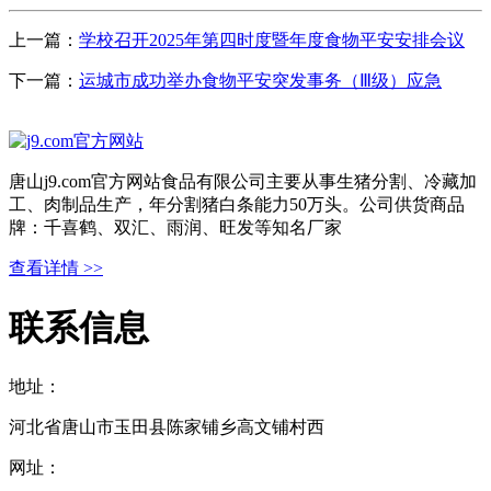
上一篇：
学校召开2025年第四时度暨年度食物平安安排会议
下一篇：
运城市成功举办食物平安突发事务（Ⅲ级）应急
唐山j9.com官方网站食品有限公司主要从事生猪分割、冷藏加
工、肉制品生产，年分割猪白条能力50万头。公司供货商品
牌：千喜鹤、双汇、雨润、旺发等知名厂家
查看详情 >>
联系信息
地址：
河北省唐山市玉田县陈家铺乡高文铺村西
网址：