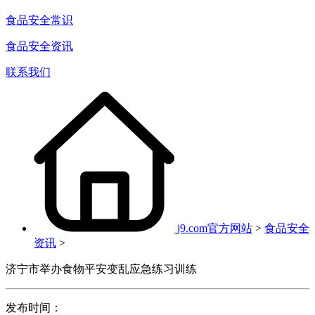
食品安全常识
食品安全资讯
联系我们
j9.com官方网站
>
食品安全
资讯
>
济宁市举办食物平安变乱应急练习训练
发布时间：