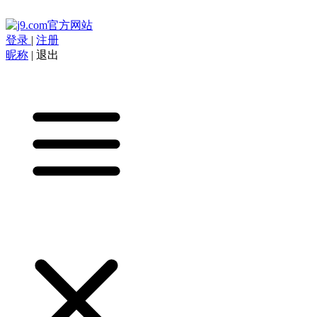
登录
|
注册
昵称
|
退出