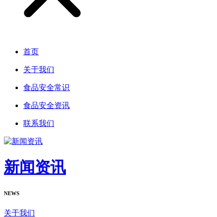
首页
关于我们
食品安全常识
食品安全资讯
联系我们
新闻资讯
NEWS
关于我们