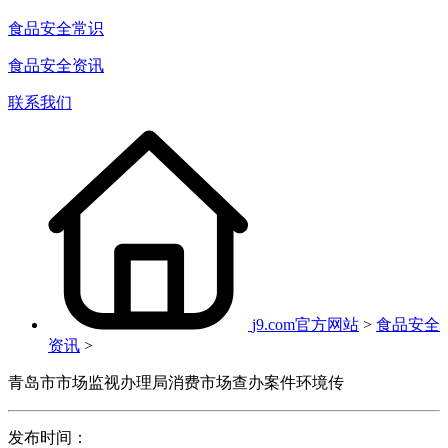
食品安全常识
食品安全资讯
联系我们
j9.com官方网站
>
食品安全
资讯
>
青岛市市场监视办理局消费市场查办案件环境传
发布时间：