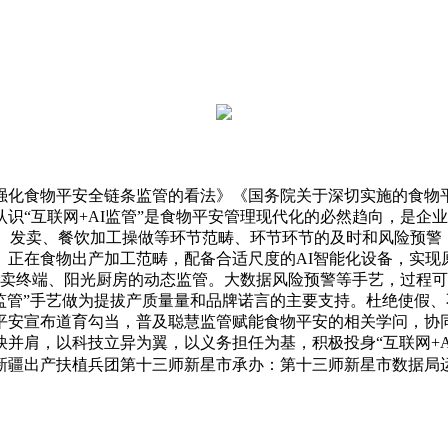
化食物平安全链条监管的看法》《国务院关于深切实施的食物平
识“互联网+AI监管”是食物平安管理现代化的必然趋向，是企
出产、发卖、餐饮加工操做等环节范畴、环节环节的及时和风险预
。正在食物出产加工范畴，配备合适尺度的AI智能化设备，实现
、发卖终端、阳光厨房的动态监管。大数据风险预警等手艺，过程
AI监管”手艺做为提拔产质量量和品牌诺言的主要支持。杜绝使
平安宣布道育勾当，普及聪慧监管赋能食物平安的相关学问，协
并肩，以科技立异为翼，以义务担任为基，积极投身“互联网+A
新疆出产扶植兵团第十三师新星市承办：第十三师新星市数据局