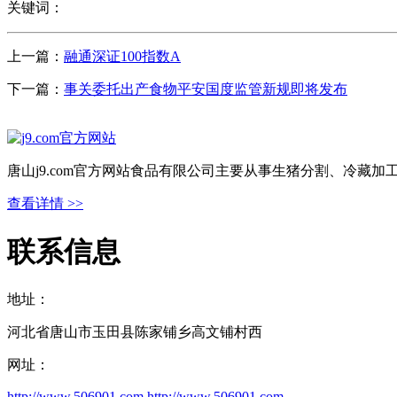
关键词：
上一篇：
融通深证100指数A
下一篇：
事关委托出产食物平安国度监管新规即将发布
唐山j9.com官方网站食品有限公司主要从事生猪分割、冷藏
查看详情 >>
联系信息
地址：
河北省唐山市玉田县陈家铺乡高文铺村西
网址：
http://www.506901.com
http://www.506901.com