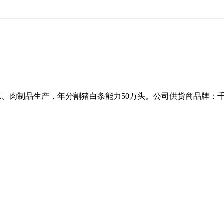
加工、肉制品生产，年分割猪白条能力50万头。公司供货商品牌