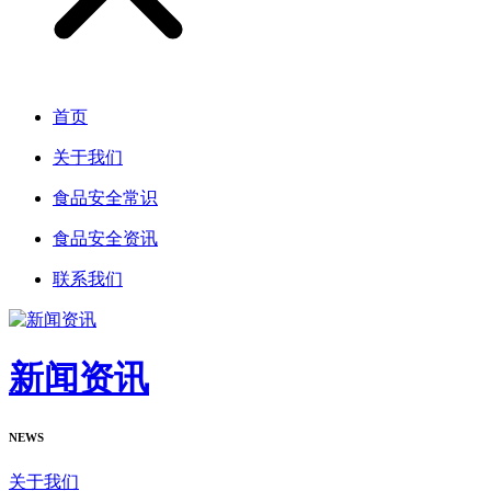
首页
关于我们
食品安全常识
食品安全资讯
联系我们
新闻资讯
NEWS
关于我们