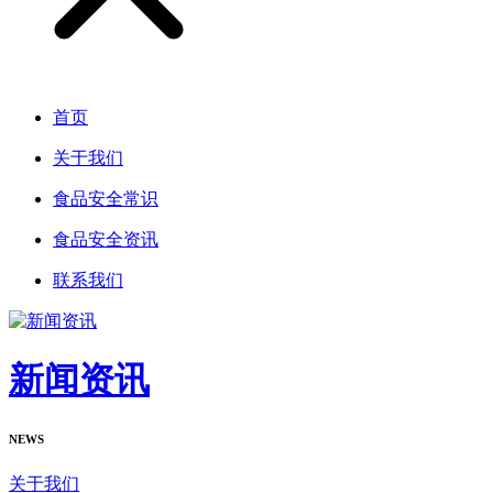
首页
关于我们
食品安全常识
食品安全资讯
联系我们
新闻资讯
NEWS
关于我们