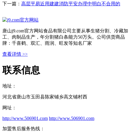
下一篇：
高层平易近用建建消防平安办理中明白不合用的
唐山j9.com官方网站食品有限公司主要从事生猪分割、冷藏加
工、肉制品生产，年分割猪白条能力50万头。公司供货商品
牌：千喜鹤、双汇、雨润、旺发等知名厂家
查看详情 >>
联系信息
地址：
河北省唐山市玉田县陈家铺乡高文铺村西
网址：
http://www.506901.com
http://www.506901.com
加盟售后服务热线：