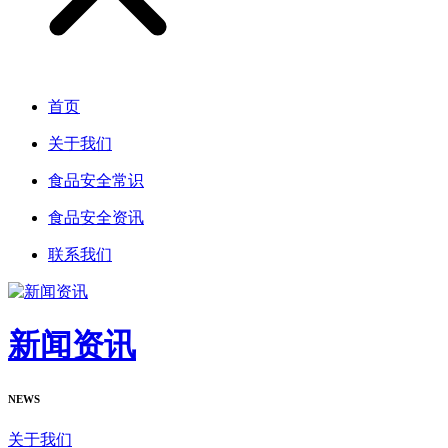
首页
关于我们
食品安全常识
食品安全资讯
联系我们
新闻资讯
NEWS
关于我们