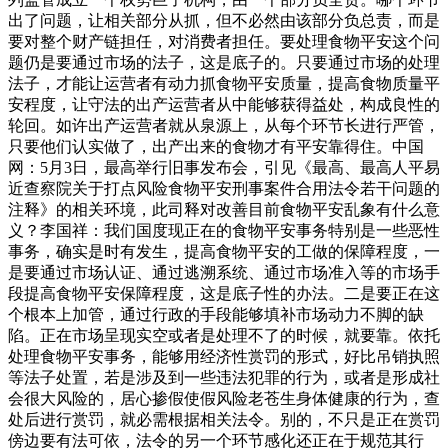
出了问题，让相关部分从抓，但不必然由该部分负总责，而是
要对整个财产链担任，对消费者担任。要处理食物平安这个问
题仍是要通过市场的法子，这是底子的。只要通过市场的处理
法子，才能让运营者有动力抓食物平安质量，提高食物质量平
安程度，让守法的出产运营者从中能够获得益处，构成良性的
轮回。如许出产运营者就从泉源上，从每个环节长进行严管，
只要他们认实做了，出产出来的食物才有平安靠得住。中国
网：5月3日，最高举行旧事发布会，引见《最高、最高人平易
近查察院关于打点风险食物平安刑事案件合用法令若干问题的
注释》的相关环境，此司释对改善目前食物平安乱象有什么意
义？李国祥：我们国度现正在的食物平安事务特别是一些恶性
事务，确实是时有发生，提高食物平安的工做的保障程度，一
是要通过市场认证、通过逃溯系统、通过市场准入等的市场手
段提高食物平安保障程度，这是底子性的办法。二是要正在这
个根本上加管，通过行政的手段能够填补市场动力不脚的缺
陷。正在市场呈现实空或者是处理不了的时候，就要靠。依托
处理食物平安事务，能够用经济性赏罚的形式，好比吊销执照
等法子处置，若是涉及到一些违法犯罪的行为，或者是形成社
会很大风险的，居心掺假使假风险老苍生身体健康的行为，查
处后进行赏罚，就必需根据相关法令。别的，不只是正在赏罚
傍边要有法可依，法令的另一个环节感化还正在于规范其行