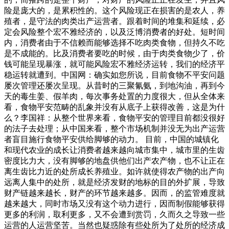
险是庞大的，是累积性的。这个风险现正在损害的是农人，养
殖者，是守法的肉类出产运营者。跟着时间的堆集和延续，必
定会风险整个宏不雅经济的，以及泛博消费者的好处。短时间
内，消费者由于不信赖而能够选择不吃肉类食物，但持久不吃
是不成能的。比及消费者要吃的时候，由于肉类食物少了，价
钱可能呈现暴涨，就可能风险宏不雅经济运转，我们的经济平
稳运转就遭到。中国网：确实如您所说，目前食物不平安问题
屡次管理还屡次呈现。从昔时的三聚氰氨，到地沟油，再到今
天的毒生姜、假羊肉，每次事务处置的力度很大，但从全体来
看，食物平安范畴的乱象并没有从底子上获得改善，这是为什
么？李国祥：从整个世界来看，食物平安的管理目前都没很好
的法子去处理；从中国来看，整个市场机制并没无为出产运营
者盲目施行食物平安供给脚够的动力。 目前，中国的城镇化
和现代农业的成长让消费者越来越向城市集中，城市里的生齿
密度比力大，没有脚够的地盘供他们出产农产物，也不让正在
离生齿比力近的处所成长养殖业。如许就使得农产物的出产向
远离人集中的处所，就是经济发财的地标的目的外扩展，导致
财产链越来越长，财产的环节越来越多。因而，的监管难度就
越来越大，同时市场又没有这个动力进行，因而制假能够获得
更多的利润，取利更多，又不会遭到赏罚，久而久之导致一些
运营的人运营坚苦。当然也疑惑除有些处所为了处所的经济成