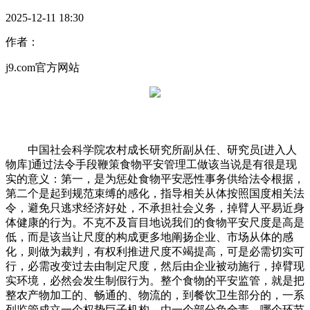
2025-12-11 18:30
作者：
j9.com官方网站
中国社会科学院农村成长研究所副从任、研究员[进入人
物库]通过法令手段鞭策食物平安管理工做该当说是有很是现
实的意义：第一，是为惩处食物平安恶性事务供给法令根据，
第二个是起到规范束缚的感化，指导相关从体按照国度相关法
令，避免只逃求经济好处，不承担社会义务，掉臂人平易近身
体健康的行为。不克不及盲目地说我们的食物平安尺度是高是
低，而是该当让尺度的构成更多地阐扬企业、市场从体的感
化，则做为裁判，有权利推进尺度不竭提高，可是必需切实可
行，必需改变过去由制定尺度，然后由企业被动施行，掉臂现
实环境，必然会发生制假行为。整个食物的平安监管，就是把
整农产物加工的、畅通的、物流的，到餐饮卫生部分的，一系
列监管成立一个权势巨子机构，由一个部分负全责。哪个环节