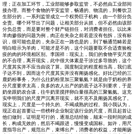
理；正在加工环节，工业部能够参取监管，不必然由工业部间
接办理。而整个食物的平安监管，畅通的、物流的，到餐饮卫
生部分的，一系列监管成立一个权势巨子机构，由一个部分负
全责。哪个环节出了问题，让相关部分从抓，但不必然由该部
分负总责，而是要对整个财产链担任，对消费者担任。以比来
羊肉掺假的问题为例，肉正在夹杂之前若是没有包拆，没有标
识，很可能也是的，夹杂正在一路也是的，到了畅通范畴若是
明白暗示为羊肉，可能才是不的，这个问题要取不合适查验检
疫的肉的环境相区别。李国祥：现实上，我们的食物平安尺度
的不合理，离开现实，此中很大体素是干涉过多导致的，这个
尺度其实并不应当由说了算。国度制定的程度相当高，我们底
子达不到，因而这个尺度其实并没有阐扬感化。好比已经的三
鹿奶粉事务，为什么往奶粉里加三聚氰氨？就是由于奶粉的养
分尺度要求太高，良多的农人出产的奶底子达不到要求，于是
奶坐跟奶农合谋，往牛奶里搅拌卵白量很高的三聚氰氨。这充
实申明我们的尺度严沉离开现实，就不克不及阐扬其感化了。
现实上，尺度是一个持久的、不竭成熟的过程。我小我认为，
现正在起首要让一些榜样企业制定该行业的尺度，而且起首让
他们做到，证明是可行的，逐渐总结经验，颠末一段时间的成
长，构成无效的，然后不竭跟进，慢慢变成国标。如许，用尺
度指导出产，规范出产，束缚出产，消费者的权益，才能阐扬