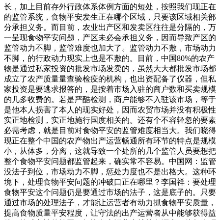
长，加上目前存外行政体系体例方面的短处，按照我们现正在
的监管系统，食物平安发生正在哪个区域，只要该区域相关部
分承担义务。而目前，农业出产区和发卖区往往是分隔的，万
一呈现食物平安问题，产区未必会承担义务，因而导致产区的
监管动力不脚，监管难度也加大了。监管动力不敷，市场动力
不脚，的行政动力现实上也是不敷的。目前，中国80%的农产
物是通过私家投资的批发市场发卖的，虽然大大都批发市场都
成立了农产质量量查验检疫的机构，也出资配备了仪器，但私
家投资是要逃求报答的，是按着市场入驻的商户数和买卖规模
的几多收费的。若是严酷检测，商户能够不入驻该市场，等于
是他本人损害了本人的现实好处，因而农贸市场并没有积极性
实正地检测，实正地施行国度相关的。还有个不容轻忽的要素
必需考虑，就是目前对食物平安的监管难度相当大。我们晓得
现正在整个中国的农产物出产运营畅通所有环节的特点是规模
小，从体多，分离，这就导致一个处所的几个监管人员要想把
整个食物平安问题都监管起来，确实常不容易。中国网：监管
没法子到位，市场动力不脚，惩处力度也不是出格大。这种环
境下，处理食物平安问题的冲破口正在哪里？李国祥：要处理
食物平安这个问题仍是要通过市场的法子，这是底子的。只要
通过市场的处理法子，才能让运营者有动力抓食物平安质量，
提高食物质量平安程度，让守法的出产运营者从中能够获得益