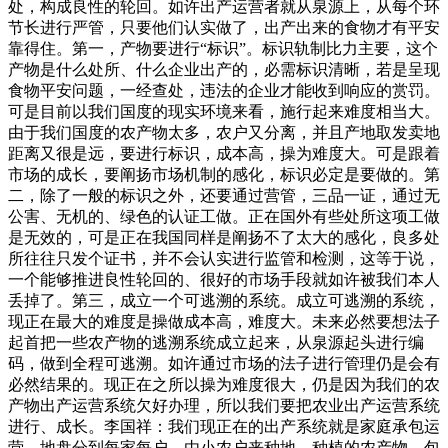
处，构成良性的轮回。如许出产运营者就从泉源上，从每个环
节长进行严管，只要他们认实做了，出产出来的食物才有平安
靠得住。第一，产物要进行“标识”。标识轨制比力主要，这个
产物是什么处所、什么企业出产的，必需标识清晰，若是呈现
食物平安问题，一经查处，违法的企业才能收到响应的赏罚。
可是目前以我们国度的现实环境来看，施行起来难度相当大。
由于我们国度的农产物太多，农户又分离，并且产地取发卖地
距离又很是远，要进行标识，成本高，操为难度大。可是跟着
市场的成长，要阐扬市场机制的感化，标识必定是要做的。第
二，除了一般的标识之外，还要通过营管，三品一证，通过无
公害、无机的、绿色的认证工做。正在国外有些处所这项工做
是无效的，可是正在我国同样是阐扬不了太大的感化，良多处
所往往只发个证书，并不会认实进行监管和检测，这等于说，
一个能够推进良性轮回的、很好的市场手段就如许被我们本人
丢掉了。第三，成立一个可逃溯的系统。成立可逃溯的系统，
现正在最大的难度是操做成本高，难度大。未来必然要想法子
起首把一些农产物的逃溯系统成立起来，从泉源起头进行编
码，做到全程可逃溯。如许通过市场的法子进行管理仍是会有
必然结果的。现正在之所以操为难度很大，仍是因为我们的农
产物出产运营系统欠好办理，所以我们要把农业出产运营系统
进行、成长。李国祥：我们现正在的出产系统就是家庭承包运
营，地盘分到每家每户，由小农户来种地，种植的农产物，包