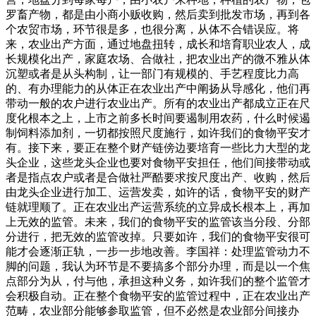
罗畜产物，都是由小商小贩收购，然后卖到批发市场，再到各
个农贸市场，环节很是多，也很分离，从体不合错误应。将
来，农业出产方面，通过地盘扭转，成长和培育职业农人，成
长规模化出产，家庭农场、合做社，把农业出产的微不雅从体
沉塑或者是从头构制，让一部门有规模的、手艺程度比力高
的、有办理能力的从体正在农业出产中阐扬从导感化，他们再
带动一般的农户进行农业出产。所有的农业出产都成立正在尺
度化根本之上，上市之前多长时间要遏制用农药，什么时候遏
制饲料添加剂，一切都按照尺度施行，如许我们的食物平安才
有。接下来，要正在整个财产链傍边要培育一些比力大型的龙
头企业，这些龙头企业也要对食物平安担任，他们间接带动或
者是指点农户或者是合做社严酷要求按尺度出产、收购，然后
由龙头企业进行加工、运营发卖，如许的话，食物平安的财产
链就理顺了。正在农业出产运营系统的立异成长根本上，再加
上无效的监管。未来，我们的食物平安的监管该当分段、分部
分进行，把无效的监管改掉。只要如许，我们的食物平安很可
能才会逐渐正轨，一步一步地改善。李国祥：处理监管动力不
脚的问题，我认为环节是不要搞多个部分办理，而是以一个焦
点部分为从，付与他，承担这种义务，如许我们的整个监管才
会积极自动。正在整个食物平安的监管过程中，正在农业出产
范畴，农业部分能够参取监管，但不必然是农业部分间接办