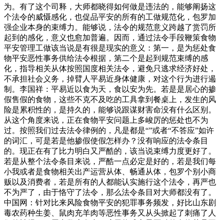
为。有了这个司释，大师都晓得如何做是违法的，能够阐扬这
个法令的威慑感化，也促品平安的所有的工做规范化，包罗加
强企业本身的束缚力。能够说，法令的规范意义跨越了赏罚所
起到的感化，意义也愈加普遍。因而，通过法令手段鞭策食物
平安管理工做该当说是有很是现实的意义：第一，是为惩处食
物平安恶性事务供给法令根据，第二个是起到规范束缚的感
化，指导相关从体按照国度相关法令，避免只逃求经济好处，
不承担社会义务，掉臂人平易近身体健康，对这个行为进行遏
制。李国祥：平易近以食为天，食以安为先。若是是居心的掺
假售假的食物，这些不克不及吃的工具拿到餐桌上，发生的风
险是累积性的，是持久的，能够说跟谋财害命没有什么区别。
从这个角度来说，正在食物平安问题上多峻厉的惩处也不为
过。按照我们过去法令律例的，凡是都是“”或者“不答应”如许
的词汇，可是若是他掺假使假怎样办？没有响应的法令条目
的。现正在有了比力明白又严酷的，该当说束缚力度更好了。
若是从整个法令条目来说，严酷一点必定是好的，若是我们每
小我或者是食物相关出产运营从体、畅通从体，包罗个别小商
贩以及消费者，若是所有的人都能认实施行这个法令，再严也
不为严了，由于恪守了法令，那么法令条目对大师都没有了。
中国网：针对比来风险食物平安的犯罪事务频发，好比山东剧
毒农药种生姜、鼠肉充羊肉等恶性事务又从头掀起了刺痛了人