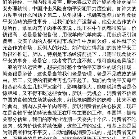
们的神经。一周内数度发声，暗示将成立最严酷的食物药品平
安办理轨制，中国冲击风险食物平安犯罪力度空前。如许大的
力度申明什么问题？第二，从角度讲，也确实想鼎力处理食物
平安范畴的恶性事务，让我们的出产运营者，他公允合作的市
场所作。拿鼠肉充羊肉事务来说，现正在牛羊肉都很紧缺，价
钱很高，若是是掺假售假，用假羊肉代羊肉卖，用低价吸引消
费者，卖实羊肉的人很可能市场所作中反而欠好，如许就了公
允合作的市场，反倒人的好处。如许就使得我们的食物平安工
做很难推进。所以，特别是市场经济前提下，只需呈现食物不
平安的事务，若是它，或者赏罚力度不敷，很可能就会风险到
一般的守法运营者，想要扭转整个食物平安事业的场合排场，
就会很是坚苦，这也是当前我们老是管理，老是不见成效的缘
由。第三，泛博的消费者再也伤不起了。我们的食物平安每年
根基都有发生几起严沉案件，影响都很大，能够说消费者是心
惊胆和，又不得不吃这些食物，所以一无机会，消费者不信赖
中国的食物的立场就会出来，好比抢购国外的奶粉，比来不敢
吃禽肉、猪肉以及牛羊肉等等。所以消费者的决心恢复，现正
在是食物平安范畴该当放正在甲等主要的工作。李国祥：据相
关部分估量，我们的家禽业近期一天丧失十个亿，消费者不吃
禽肉，猪肉价钱也持续低靡，这些工作的发生，根基上都是因
为消费者担忧不平安，自动地削减消费形成的，是消费者无声
的，而摧跨的是整个财产，对财产的风险正正在发生，并且风