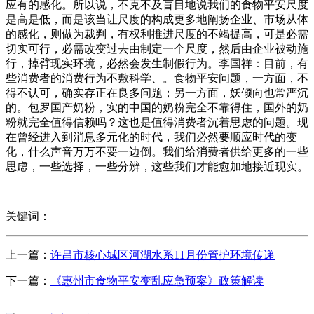
应有的感化。所以说，不克不及盲目地说我们的食物平安尺度
是高是低，而是该当让尺度的构成更多地阐扬企业、市场从体
的感化，则做为裁判，有权利推进尺度的不竭提高，可是必需
切实可行，必需改变过去由制定一个尺度，然后由企业被动施
行，掉臂现实环境，必然会发生制假行为。李国祥：目前，有
些消费者的消费行为不敷科学、。食物平安问题，一方面，不
得不认可，确实存正在良多问题；另一方面，妖倾向也常严沉
的。包罗国产奶粉，实的中国的奶粉完全不靠得住，国外的奶
粉就完全值得信赖吗？这也是值得消费者沉着思虑的问题。现
在曾经进入到消息多元化的时代，我们必然要顺应时代的变
化，什么声音万万不要一边倒。我们给消费者供给更多的一些
思虑，一些选择，一些分辨，这些我们才能愈加地接近现实。
关键词：
上一篇：
许昌市核心城区河湖水系11月份管护环境传递
下一篇：
《惠州市食物平安变乱应急预案》政策解读