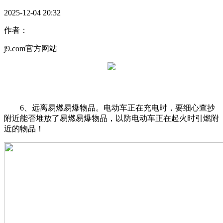
2025-12-04 20:32
作者：
j9.com官方网站
6、远离易燃易爆物品。电动车正在充电时，要细心查抄
附近能否堆放了易燃易爆物品，以防电动车正在起火时引燃附
近的物品！