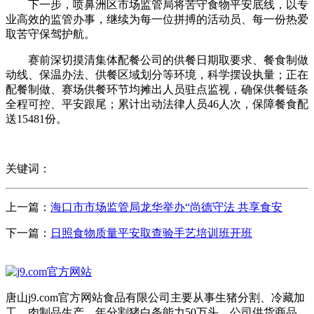
下一步，喷鼻洲区市场监管局将苦守食物平安底线，以专
业高效的监管办事，继续为每一位拼搏的活动员、每一份热爱
取苦守保驾护航。
赛前深切摸清集体配餐公司的供餐日期取要求、餐食制做
动线、保温办法、供餐区域划分等环境，科学摆设执量；正在
配餐制做、赛场供餐环节均摊出人员驻点监视，确保供餐链条
全程可控、平安跟尾；累计出动法律人员46人次，保障餐食配
送15481份。
关键词：
上一篇：
海口市市场监管局龙华举办“尚德守法 共享食安
下一篇：
日照食物质量平安取查验手艺培训班开班
唐山j9.com官方网站食品有限公司主要从事生猪分割、冷藏加
工、肉制品生产，年分割猪白条能力50万头。公司供货商品