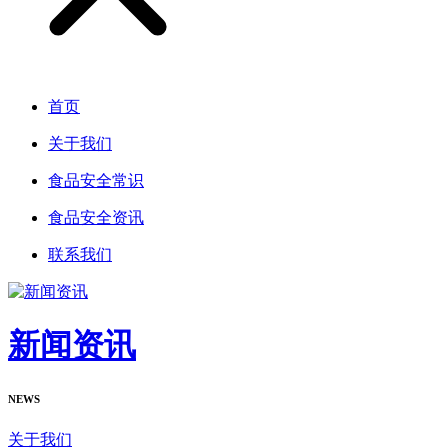
首页
关于我们
食品安全常识
食品安全资讯
联系我们
新闻资讯
NEWS
关于我们