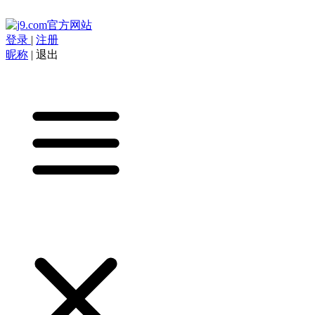
登录
|
注册
昵称
|
退出