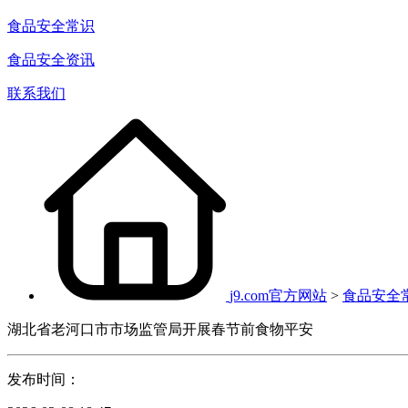
食品安全常识
食品安全资讯
联系我们
j9.com官方网站
>
食品安全
湖北省老河口市市场监管局开展春节前食物平安
发布时间：