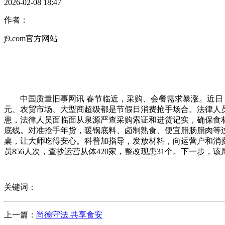
2026-02-08 18:47
作者：
j9.com官方网站
中国质量旧事网讯 春节临近，采购、会餐需求暴涨。近日
元、农贸市场、大型商超级都是节假日消费抢手场合。法律人
患，法律人员面临面从泉源严查采购索证和进货记实，确保食
底线。对准抢手年货，暖锅底料、卤制熟食、便宜腊肠腊肉等
桌，让大师吃得安心。科普加指导，发放材料，向运营户和消
员856人次，查抄运营从体420家，整改现患31个。下一步
关键词：
上一篇：
尚德守法 共享食安