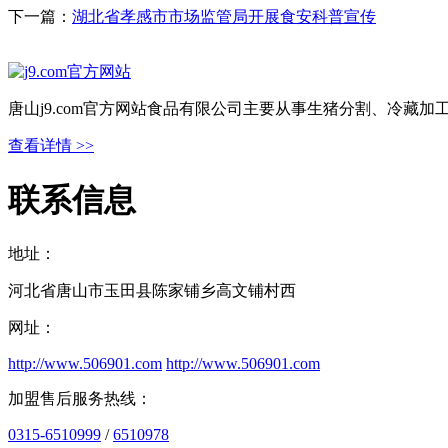
下一篇：
湖北省孝感市市场监管局开展食安科普宣传
唐山j9.com官方网站食品有限公司主要从事生猪分割、冷藏
查看详情 >>
联系信息
地址：
河北省唐山市玉田县陈家铺乡高文铺村西
网址：
http://www.506901.com
http://www.506901.com
加盟售后服务热线：
0315-6510999
/
6510978