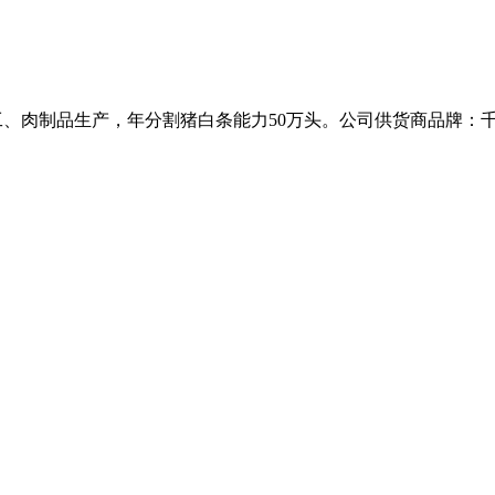
加工、肉制品生产，年分割猪白条能力50万头。公司供货商品牌