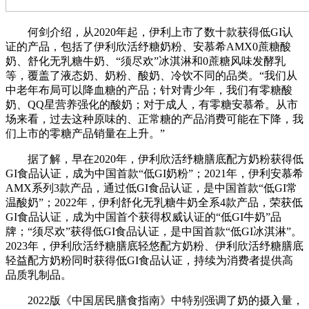
何剑介绍，从2020年起，伊利上市了数十款获得低GI认
证的产品，包括了伊利欣活纾糖奶粉、安慕希AMX0蔗糖酸
奶、舒化无乳糖牛奶、“须尽欢”冰淇淋和0蔗糖风味发酵乳
等，覆盖了液态奶、奶粉、酸奶、冷饮不同的品类。“我们从
中老年布局可以降血糖的产品；针对青少年，我们有零糖酸
奶、QQ星营养强化的酸奶；对于成人，有零糖安慕希。从市
场来看，过去这种原味的、正常糖的产品消费可能在下降，我
们上市的零糖产品销量在上升。”
据了解，早在2020年，伊利欣活纾糖膳底配方奶粉获得低
GI食品认证，成为中国首款“低GI奶粉”；2021年，伊利安慕希
AMX系列3款产品，通过低GI食品认证，是中国首款“低GI常
温酸奶”；2022年，伊利舒化无乳糖牛奶全系4款产品，荣获低
GI食品认证，成为中国首个获得权威认证的“低GI牛奶”品
牌；“须尽欢”获得低GI食品认证，是中国首款“低GI冰淇淋”。
2023年，伊利欣活纾糖膳底轻悠配方奶粉、伊利欣活纾糖膳底
轻益配方奶粉同时获得低GI食品认证，持续为消费者提供高
品质乳制品。
2022版《中国居民膳食指南》中特别强调了奶的摄入量，