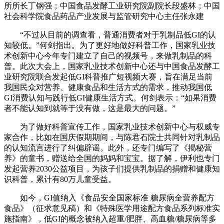
所所长丁钢强；中国食品发酵工业研究院副院长段盛林；中国
社会科学院食品药品产业发展与监管研究中心主任张永建
“不过从目前的调查看，普通消费者对于乳制品低GI的认
知较低。”何剑指出。为了更好地做好科普工作，国家乳业技
术创新中心今年专门建立了自己的视频号，来做乳制品的科
普。此次大会上，国家乳业技术创新中心还与中国食品发酵工
业研究院联合发起低GI科普推广短视频大赛，旨在满足当前
我国民众对营养、健康食品和生活方式的需求，推动我国低
GI消费认知与践行低GI健康生活方式。何剑表示：“如果消费
者不能认知到就等于没有做，这是最大的问题。”
为了做好科普宣传工作，国家乳业技术创新中心与权威专
家合作，比如在国庆假期期间，与陈君石院士共同针对乳制品
的认知流言进行了纠偏辟谣。此外，还专门编写了《揭秘营
养》的童书，赠送给全国的妈妈和宝宝。据了解，伊利也专门
发起营养2030公益项目，为孩子们提供乳制品的捐赠和健康知
识科普，累计有80万儿童受益。
如今，GI值纳入《食品安全国家标准 糖尿病全营养配方
食品》（征求意见稿）和《特殊医学用途配方食品系列标准实
施指南》，低GI的概念被纳入超重/肥胖、高血糖/糖尿病等多