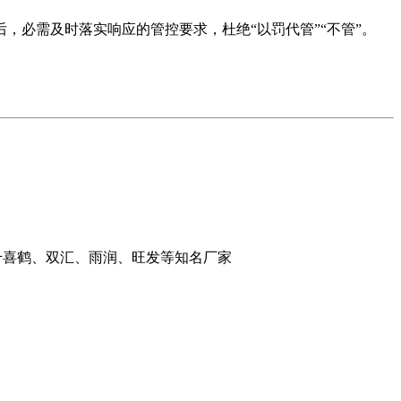
必需及时落实响应的管控要求，杜绝“以罚代管”“不管”。
：千喜鹤、双汇、雨润、旺发等知名厂家