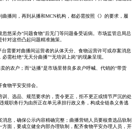
曲播间，再到从播和MCN机构，都必需按照《》的要求，履
忽悠采办“问题食物”后无门等问题备受诟病。市场监管总局总
是针对这些凸起问题精准施策。
平台需要对曲播间运营者的从体天分、食物运营许可或存案消息
需杜绝“无天分曲播”“无培训上岗”的现象呈现。
卖的农户；而“达播”是市场里替良多农户呼喊、代销的“带货
开食物平安安排会。
训、选品、规范要求的，责令更正，拒不更正或情节严沉的处
员违规职务行为由所正在单元承担行政义务，构成全链条义务逃
消息，确保公示内容精确完整；曲播营销人员要核查选品轨制
一方面，要成立健全内部办理轨制，配齐食物平安办理人员，开