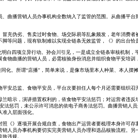
曲播营销人员办事机构全数纳入了监管的范围。从曲播平台到
充伪劣、售卖过时食物、场交际易等乱象频发，老年消费者被
不脚等问题，现有轨制难以实现全链条无效监管，《》的出台恰
明白四项立异行动。孙会川引见，一是成立全链条审核机制，
食物曲播的营销人员，必需核验身份消息并组织食物平安培训，必
同化。所谓“店播”，简单来说，是像市场里本人种菜、本人摆摊
平安总监、食物平安员，平台次要担任人每个月还需要组织召
兰暗示，演讲措置权利的，依食物平安法惩罚；对运营者违反培
物平安法惩罚，未公示许可消息的依电子商务法惩罚。曲播营销人
从准入层面强化。
照《》逐项开展合规自查，食物出产运营者要梳理本身许可存案
营销人员办事机构要切实完美营销人员办理和选品核验流程。另
导致违规。