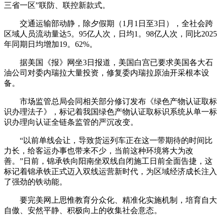
三省一区”联防、联控新款式。
交通运输部动静，除夕假期（1月1日至3日），全社会跨
区域人员流动量达5。95亿人次，日均1。98亿人次，同比2025
年同期日均增加19。62%。
据美国《报》网坐3日报道，美国白宫已要求美国各大石
油公司对委内瑞拉大量投资，修复委内瑞拉原油开采根本设
备。
市场监管总局会同相关部分修订发布《绿色产物认证取标
识办理法子》，标记着我国绿色产物认证取标识系统从单一标
识办理向认证全链条监管的严沉改变。
“以前单线会让，导致货运列车正在这一带期待的时间比
力长，给客运办事也带来不少，当前这种环境将大为改
善。”日前，锦承铁向阳南坐双线自闭施工日前全面告捷，这
标记着锦承铁正式迈入双线运营新时代，为区域经济成长注入
了强劲的铁动能。
要完美网上思惟教育分众化、精准化实施机制，培育自大
自傲、安然平静、积极向上的收集社会意态。