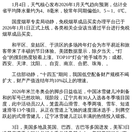
1月4日，天气核心发布2026年1月天气趋向预测，估计全
省平均降水量约为4。8毫米，较常年同期偏低0。5～1。0℃。
国度烟草专卖局动静，免税烟草成品买卖办理平台已于
2026年1月1日正式上线，各类相关企业该当通过平台进行免税
烟草成品买卖。
和平区、皇姑区、于洪区的多场跨年灯会为市平易近和旅
客带来了丰硕的节日体验。美团数据显示，除夕当天，“灯
会”的搜刮热度较着上涨。TOP10“灯会”抢手城市为：成都、
西安、天津、沈阳、、自贡、南京、合肥、珠海、。
工信部动静，“十四五”期间，我国低空配备财产规模不竭
扩大，财产产值连结年均10%以上的增速。
2026年米兰冬奥会的脚步日益临近，中国冰雪健儿冲刺备
和的军号已然吹响。现阶段，辽宁共有30人入选各冬季项目国
度，此中活动员22人，笼盖高山滑雪、冬季两项、雪车、短道
速滑等13个项目。从正在雪道上飞驰的速度溜冰选手，到腾空
跃起的式滑雪健儿，辽宁冰雪健儿正以丰满的热情投入锻炼。
3日，美国多地及英国、巴西、古巴等多国迸发，美军3日