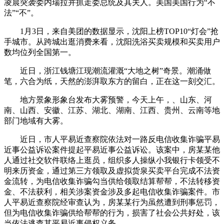
凌晨突袭委内瑞拉并抓走委总统及其夫人。美国美国行为“不
法”“不”。
1月3日，来自美团的数据显示，沈阳上榜TOP10“灯会”抢
手城市。从跨城出逛消费来看，沈阳洗浴买卖规模和买卖用户
数均位列全国第一。
近日，浙江钱塘江现潮流灌溉“大地之树”奇景。潮涌做
笔，六合为纸，天然的澎湃取东方的留白，正在这一刻交汇。
地方景象形象台发布大雾预警，今天上午，、山东、河
南、山西、安徽、江苏、湖北、湖南、江西、贵州、云南等地
部门地域有大雾。
近日，市人平易近查察院依法对一路反电信收集诈骗平易
近事公益诉讼案件提起平易近事公益诉讼。该案中，房某某他
人通过社交软件联络上逛员，组织多人操纵小我银行卡领受不
明来历资金，通过第三方领取及虚拟货泉买卖平台完成不法资
金流转，为电信收集诈骗勾当供给领取结算帮帮，不法转移资
金、不法获利，相关涉案资金涉及多起电信收集诈骗案件。市
人平易近查察院经审查认为，房某某行为虽然遭到刑事惩罚，
但为电信收集诈骗供给帮帮的行为，损害了社会公共好处，该
当依法逃查其平易近事侵权义务。