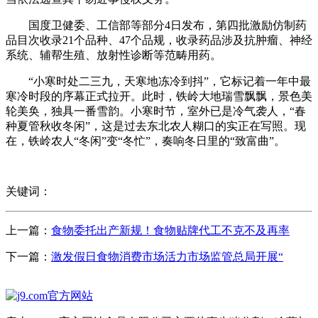
国度卫健委、工信部等部分4日发布，第四批激励仿制药
品目次收录21个品种、47个品规，收录药品涉及抗肿瘤、神经
系统、辅帮生殖、放射性诊断等范畴用药。
“小寒时处二三九，天寒地冻冷到抖”，它标记着一年中最
寒冷时段的序幕正式拉开。此时，铁岭大地瑞雪飘飘，景色美
轮美奂，独具一番雪韵。小寒时节，室外已是冷气袭人，“春
种夏管秋收冬闲”，这是过去东北农人糊口的实正在写照。现
在，铁岭农人“冬闲”变“冬忙”，奏响冬日里的“致富曲”。
关键词：
上一篇：
食物委托出产新规！食物贴牌代工不克不及再率
下一篇：
激发假日食物消费市场活力市场监管总局开展“